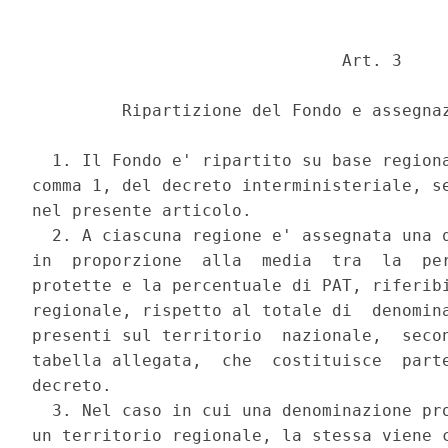
                               Art. 3 

         Ripartizione del Fondo e assegnaz
  1. Il Fondo e' ripartito su base regiona
comma 1, del decreto interministeriale, se
nel presente articolo. 

  2. A ciascuna regione e' assegnata una q
in  proporzione  alla  media  tra  la  per
protette e la percentuale di PAT, riferibi
regionale, rispetto al totale di  denomina
presenti sul territorio  nazionale,  secon
tabella allegata,  che  costituisce  parte
decreto. 

  3. Nel caso in cui una denominazione pro
un territorio regionale, la stessa viene c