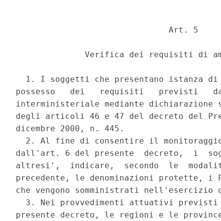
                               Art. 5 

              Verifica dei requisiti di am
  1. I soggetti che presentano istanza di 
possesso   dei   requisiti   previsti   da
interministeriale mediante dichiarazione s
degli articoli 46 e 47 del decreto del Pre
dicembre 2000, n. 445. 

  2. Al fine di consentire il monitoraggio
dall'art. 6 del presente  decreto,  i  sog
altresi',  indicare,  secondo  le  modalit
precedente, le denominazioni protette, i P
che vengono somministrati nell'esercizio d
  3. Nei provvedimenti attuativi previsti 
presente decreto, le regioni e le province