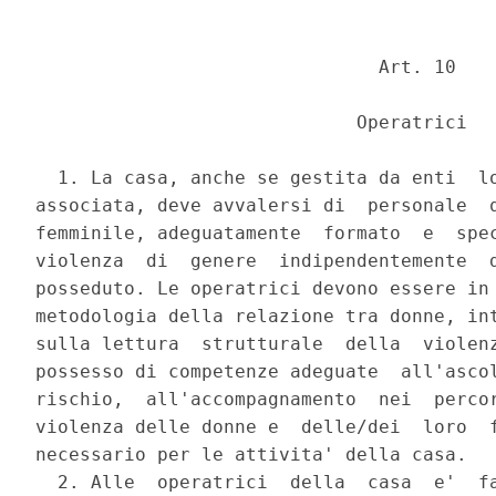
                               Art. 10 

                             Operatrici 

  1. La casa, anche se gestita da enti  lo
associata, deve avvalersi di  personale  q
femminile, adeguatamente  formato  e  spec
violenza  di  genere  indipendentemente  d
posseduto. Le operatrici devono essere in 
metodologia della relazione tra donne, int
sulla lettura  strutturale  della  violenz
possesso di competenze adeguate  all'ascol
rischio,  all'accompagnamento  nei  percor
violenza delle donne e  delle/dei  loro  f
necessario per le attivita' della casa. 

  2. Alle  operatrici  della  casa  e'  fa