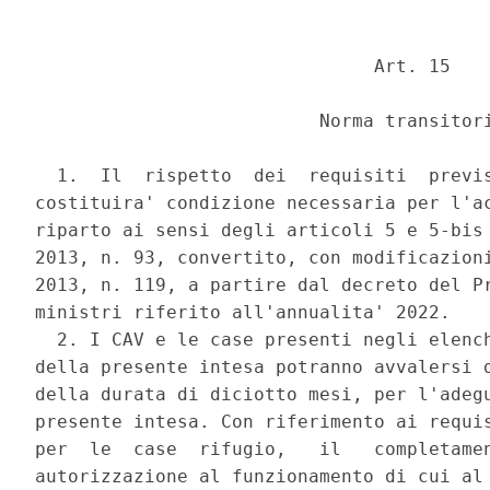
                               Art. 15 

                          Norma transitori
  1.  Il  rispetto  dei  requisiti  previs
costituira' condizione necessaria per l'ac
riparto ai sensi degli articoli 5 e 5-bis 
2013, n. 93, convertito, con modificazioni
2013, n. 119, a partire dal decreto del Pr
ministri riferito all'annualita' 2022. 

  2. I CAV e le case presenti negli elench
della presente intesa potranno avvalersi d
della durata di diciotto mesi, per l'adegu
presente intesa. Con riferimento ai requis
per  le  case  rifugio,   il   completamen
autorizzazione al funzionamento di cui al 