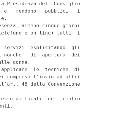
a Presidenza del  Consiglio

 e   rendono   pubblici   i

e. 

senza, almeno cinque giorni

elefono o on-line) tutti  i

 servizi  esplicitando  gli

 nonche'  di  apertura  dei

lle donne. 

applicare  le  tecniche  di

i compreso l'invio ad altri

l'art. 48 della Convenzione

esso ai locali  del  centro
