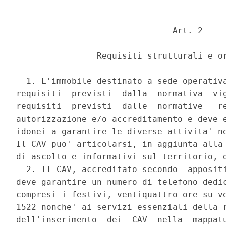
                               Art. 2 

                Requisiti strutturali e or
  1. L'immobile destinato a sede operativa
requisiti  previsti  dalla  normativa  vig
requisiti  previsti  dalle  normative   re
autorizzazione e/o accreditamento e deve e
idonei a garantire le diverse attivita' ne
Il CAV puo' articolarsi, in aggiunta alla 
di ascolto e informativi sul territorio, d
  2. Il CAV, accreditato secondo  appositi
deve garantire un numero di telefono dedic
compresi i festivi, ventiquattro ore su ve
1522 nonche' ai servizi essenziali della r
dell'inserimento  dei  CAV  nella  mappatu