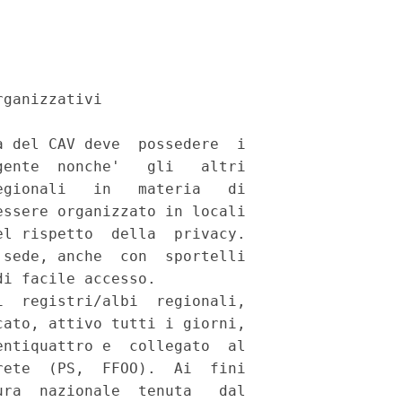
ganizzativi 

 del CAV deve  possedere  i

ente  nonche'   gli   altri

gionali   in   materia   di

ssere organizzato in locali

l rispetto  della  privacy.

sede, anche  con  sportelli

i facile accesso. 

  registri/albi  regionali,

ato, attivo tutti i giorni,

ntiquattro e  collegato  al

ete  (PS,  FFOO).  Ai  fini

ra  nazionale  tenuta   dal
