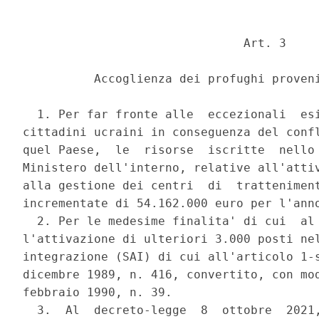
                               Art. 3 

          Accoglienza dei profughi proveni
  1. Per far fronte alle  eccezionali  esi
cittadini ucraini in conseguenza del confl
quel Paese,  le  risorse  iscritte  nello 
Ministero dell'interno, relative all'attiv
alla gestione dei centri  di  tratteniment
incrementate di 54.162.000 euro per l'anno
  2. Per le medesime finalita' di cui  al 
l'attivazione di ulteriori 3.000 posti nel
integrazione (SAI) di cui all'articolo 1-s
dicembre 1989, n. 416, convertito, con mod
febbraio 1990, n. 39. 

  3.  Al  decreto-legge  8  ottobre  2021,