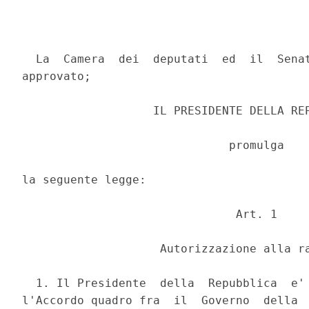
  La  Camera  dei  deputati  ed  il  Senat
approvato; 

                   IL PRESIDENTE DELLA REP
                              promulga 

la seguente legge: 

                               Art. 1 

                    Autorizzazione alla ra
  1. Il Presidente  della  Repubblica  e' 
l'Accordo quadro fra  il  Governo  della  