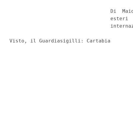
                                  Di  Maio
                                  esteri  
                                  internaz