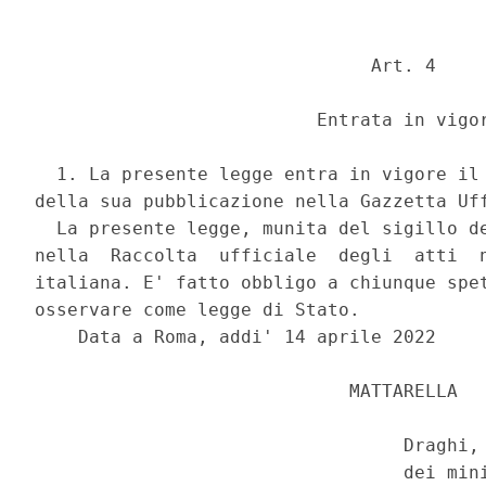
                               Art. 4 

                          Entrata in vigor
  1. La presente legge entra in vigore il 
della sua pubblicazione nella Gazzetta Uff
  La presente legge, munita del sigillo de
nella  Raccolta  ufficiale  degli  atti  n
italiana. E' fatto obbligo a chiunque spet
osservare come legge di Stato. 

    Data a Roma, addi' 14 aprile 2022 

                             MATTARELLA 

                                  Draghi, 
                                  dei mini