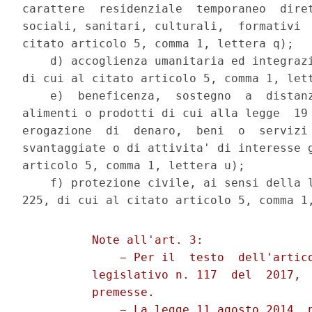
carattere  residenziale  temporaneo  diret
sociali, sanitari, culturali,  formativi  
citato articolo 5, comma 1, lettera q); 

    d) accoglienza umanitaria ed integrazi
di cui al citato articolo 5, comma 1, lett
    e)  beneficenza,  sostegno  a  distanz
alimenti o prodotti di cui alla legge  19 
erogazione  di  denaro,  beni  o  servizi 
svantaggiate o di attivita' di interesse g
articolo 5, comma 1, lettera u); 

    f) protezione civile, ai sensi della l
          Note all'art. 3: 

              − Per il  testo  dell'artico
          legislativo n. 117  del  2017,  
          premesse. 

              − La legge 11 agosto 2014, n