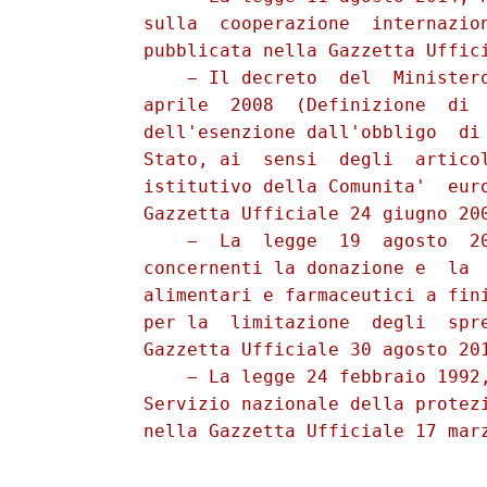
          sulla  cooperazione  internazion
          pubblicata nella Gazzetta Uffici
              − Il decreto  del  Ministero
          aprile  2008  (Definizione  di  
          dell'esenzione dall'obbligo  di 
          Stato, ai  sensi  degli  articol
          istitutivo della Comunita'  euro
          Gazzetta Ufficiale 24 giugno 200
              −  La  legge  19  agosto  20
          concernenti la donazione e  la  
          alimentari e farmaceutici a fini
          per la  limitazione  degli  spre
          Gazzetta Ufficiale 30 agosto 201
              − La legge 24 febbraio 1992,
          Servizio nazionale della protezi