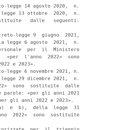
o-legge 14 agosto 2020,  n.

legge 13 ottobre  2020,  n.

tituite   dalle   seguenti:

reto-legge 9  giugno  2021,

a legge 6 agosto  2021,  n.

rsonale  per  il  Ministero

  «per  l'anno  2022»  sono

022 e 2023». 

o-legge 6 novembre 2021, n.

legge 29 dicembre 2021,  n.

2»  sono  sostituite  dalle

 parole: «per gli anni 2021

er gli anni 2022 e 2023». 

)  e  b),  della  legge  31

no  2022»  sono  sostituite

orizzate  per  il  triennio
