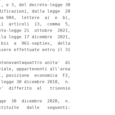
, e 3, del decreto-legge 30

ificazioni, dalla legge  28

a 984,  lettere  a)  e  b),

i  articoli  13,  comma  5,

to-legge 21  ottobre  2021,

la legge 17 dicembre  2021,

bis  a  961-septies,  della

sere effettuate entro il 31

tonovantaquattro unita'  di

iale, appartenenti all'area

, posizione  economica  F2,

legge 30 dicembre 2018,  n.

'  differito  al   triennio

ge  30  dicembre  2020,  n.

tituite   dalle   seguenti:
