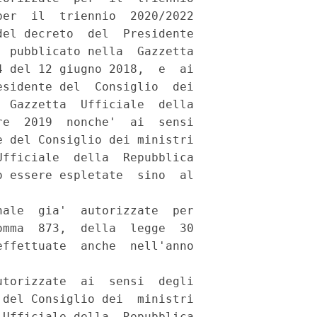
er  il  triennio  2020/2022

el decreto  del  Presidente

 pubblicato nella  Gazzetta

 del 12 giugno 2018,  e  ai

sidente del  Consiglio  dei

 Gazzetta  Ufficiale  della

e  2019  nonche'  ai  sensi

 del Consiglio dei ministri

fficiale  della  Repubblica

 essere espletate  sino  al

ale  gia'  autorizzate  per

mma  873,  della  legge  30

ffettuate  anche  nell'anno

torizzate  ai  sensi  degli

del Consiglio dei  ministri

Ufficiale della  Repubblica
