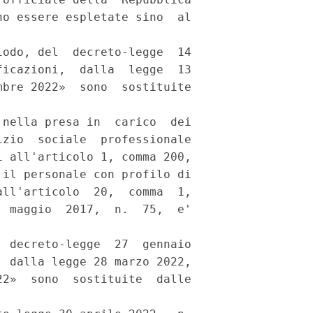
o essere espletate sino  al

odo, del  decreto-legge  14

icazioni,  dalla  legge  13

bre 2022»  sono  sostituite

nella presa in  carico  dei

zio  sociale  professionale

 all'articolo 1, comma 200,

il personale con profilo di

ll'articolo  20,  comma  1,

 maggio  2017,  n.  75,  e'

 decreto-legge  27  gennaio

 dalla legge 28 marzo 2022,

2»  sono  sostituite  dalle
