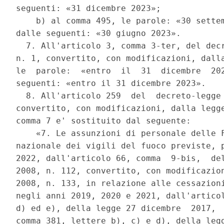
seguenti: «31 dicembre 2023»; 

    b) al comma 495, le parole: «30 settem
dalle seguenti: «30 giugno 2023». 

  7. All'articolo 3, comma 3-ter, del decr
n. 1, convertito, con modificazioni, dalla
le  parole:  «entro  il  31  dicembre  202
seguenti: «entro il 31 dicembre 2023». 

  8. All'articolo 259  del  decreto-legge 
convertito, con modificazioni, dalla legge
comma 7 e' sostituito dal seguente: 

    «7. Le assunzioni di personale delle F
nazionale dei vigili del fuoco previste, p
2022, dall'articolo 66, comma  9-bis,  del
2008, n. 112, convertito, con modificazion
2008, n. 133, in relazione alle cessazioni
negli anni 2019, 2020 e 2021, dall'articol
d) ed e), della legge 27 dicembre  2017,  
comma 381, lettere b), c) e d), della legg