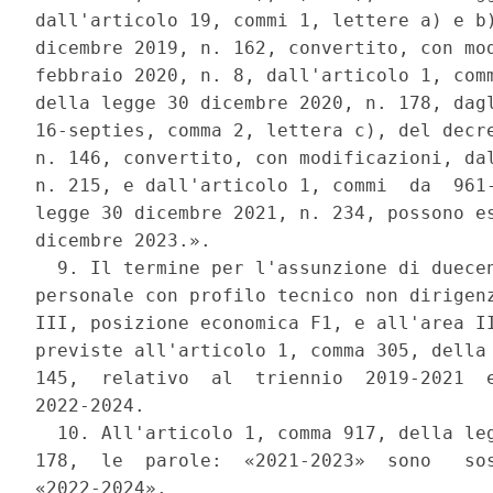
dall'articolo 19, commi 1, lettere a) e b)
dicembre 2019, n. 162, convertito, con mod
febbraio 2020, n. 8, dall'articolo 1, comm
della legge 30 dicembre 2020, n. 178, dagl
16-septies, comma 2, lettera c), del decre
n. 146, convertito, con modificazioni, dal
n. 215, e dall'articolo 1, commi  da  961-
legge 30 dicembre 2021, n. 234, possono es
dicembre 2023.». 

  9. Il termine per l'assunzione di duecen
personale con profilo tecnico non dirigenz
III, posizione economica F1, e all'area II
previste all'articolo 1, comma 305, della 
145,  relativo  al  triennio  2019-2021  e
2022-2024. 

  10. All'articolo 1, comma 917, della leg
178,  le  parole:  «2021-2023»  sono   sos
«2022-2024». 
