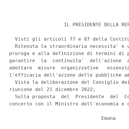
                   IL PRESIDENTE DELLA REP
  Visti gli articoli 77 e 87 della Costitu
  Ritenuta la straordinaria necessita' e u
proroga e alla definizione di termini di p
garantire  la  continuita'  dell'azione  a
adottare  misure  organizzative   essenzia
l'efficacia dell'azione delle pubbliche am
  Vista la deliberazione del Consiglio dei
riunione del 21 dicembre 2022; 

  Sulla proposta  del  Presidente  del  Co
concerto con il Ministro dell'economia e d
                                Emana 
