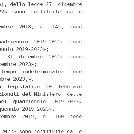
), della legge 27  dicembre

2»  sono  sostituite  dalle

mbre  2018,  n.  145,  sono

adriennio  2019-2022»  sono

nnio 2019-2023»; 

  31  dicembre  2022»  sono

embre 2023»; 

tempo  indeterminato»  sono

bre 2023,». 

  legislativo  20  febbraio

ionali del Ministero  delle

el  quadriennio  2019-2022»

uennio 2019-2023». 

embre  2019,  n.  160  sono

2022» sono sostituite dalle
