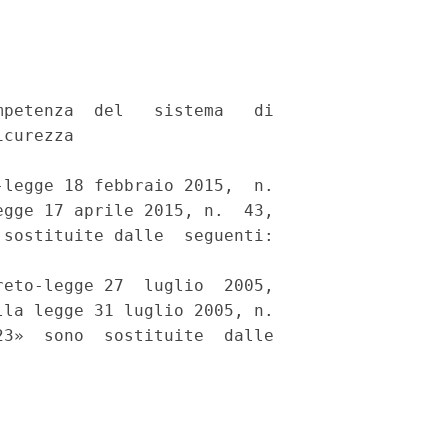
petenza  del   sistema   di

curezza 

legge 18 febbraio 2015,  n.

gge 17 aprile 2015, n.  43,

sostituite dalle  seguenti:

eto-legge 27  luglio  2005,

la legge 31 luglio 2005, n.

3»  sono  sostituite  dalle
