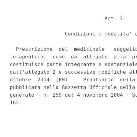
                               Art. 2 

                  Condizioni e modalita' d
  Prescrizione  del  medicinale   soggetta
terapeutico,  come  da  allegato  alla  pr
costituisce parte integrante e sostanziale
dall'allegato 2 e successive modifiche all
ottobre  2004  (PHT  -  Prontuario  della 
pubblicata nella Gazzetta Ufficiale della 
generale - n. 259 del 4 novembre 2004 - Su