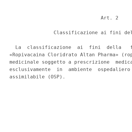
                               Art. 2 

               Classificazione ai fini del
  La  classificazione  ai  fini  della   f
«Ropivacaina Cloridrato Altan Pharma» (rop
medicinale soggetto a prescrizione  medica
esclusivamente  in  ambiente  ospedaliero 