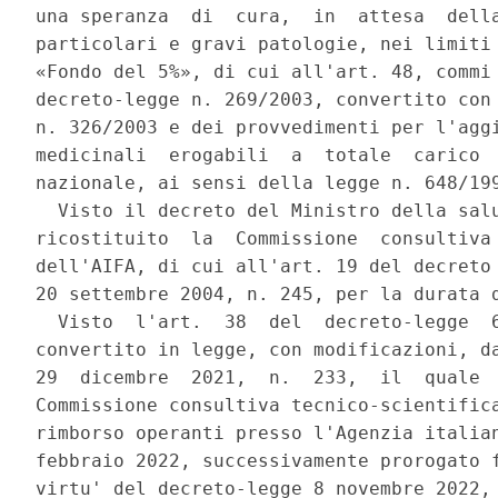
una speranza  di  cura,  in  attesa  della
particolari e gravi patologie, nei limiti 
«Fondo del 5%», di cui all'art. 48, commi 
decreto-legge n. 269/2003, convertito con 
n. 326/2003 e dei provvedimenti per l'aggi
medicinali  erogabili  a  totale  carico  
nazionale, ai sensi della legge n. 648/199
  Visto il decreto del Ministro della salu
ricostituito  la  Commissione  consultiva 
dell'AIFA, di cui all'art. 19 del decreto 
20 settembre 2004, n. 245, per la durata d
  Visto  l'art.  38  del  decreto-legge  6
convertito in legge, con modificazioni, da
29  dicembre  2021,  n.  233,  il  quale  
Commissione consultiva tecnico-scientifica
rimborso operanti presso l'Agenzia italian
febbraio 2022, successivamente prorogato f
virtu' del decreto-legge 8 novembre 2022, 