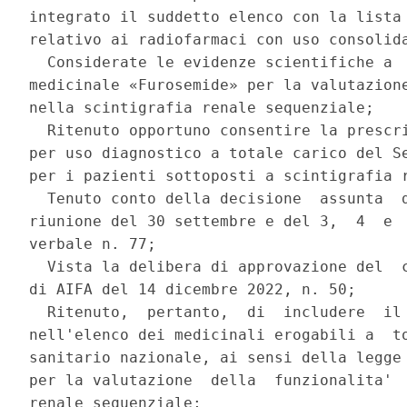
integrato il suddetto elenco con la lista 
relativo ai radiofarmaci con uso consolida
  Considerate le evidenze scientifiche a  
medicinale «Furosemide» per la valutazione
nella scintigrafia renale sequenziale; 

  Ritenuto opportuno consentire la prescri
per uso diagnostico a totale carico del Se
per i pazienti sottoposti a scintigrafia r
  Tenuto conto della decisione  assunta  d
riunione del 30 settembre e del 3,  4  e  
verbale n. 77; 

  Vista la delibera di approvazione del  c
di AIFA del 14 dicembre 2022, n. 50; 

  Ritenuto,  pertanto,  di  includere  il 
nell'elenco dei medicinali erogabili a  to
sanitario nazionale, ai sensi della legge 
per la valutazione  della  funzionalita'  
renale sequenziale; 
