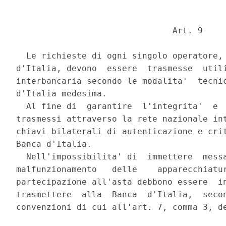
                               Art. 9 

  Le richieste di ogni singolo operatore, 
d'Italia, devono  essere  trasmesse  utili
interbancaria secondo le modalita'  tecnic
d'Italia medesima. 

  Al fine di  garantire  l'integrita'  e  
trasmessi attraverso la rete nazionale int
chiavi bilaterali di autenticazione e crit
Banca d'Italia. 

  Nell'impossibilita' di  immettere  messa
malfunzionamento   delle    apparecchiatur
partecipazione all'asta debbono essere  in
trasmettere  alla  Banca  d'Italia,  secon