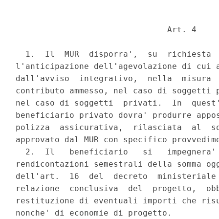
                               Art. 4 

  1.  Il  MUR  disporra',  su  richiesta  
l'anticipazione dell'agevolazione di cui a
dall'avviso  integrativo,  nella  misura  
contributo ammesso, nel caso di soggetti p
nel caso di soggetti  privati.  In  quest'
beneficiario privato dovra' produrre appos
polizza  assicurativa,  rilasciata  al  so
approvato dal MUR con specifico provvedime
  2.  Il   beneficiario   si   impegnera' 
rendicontazioni semestrali della somma ogg
dell'art.  16  del  decreto  ministeriale 
relazione  conclusiva  del  progetto,  obb
restituzione di eventuali importi che risu
nonche' di economie di progetto. 
