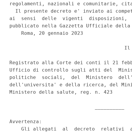
regolamenti, nazionali e comunitarie, cita
  Il presente decreto e' inviato ai compet
ai  sensi  delle  vigenti  disposizioni,  
pubblicato nella Gazzetta Ufficiale della 
    Roma, 20 gennaio 2023 

                                       Il 
Registrato alla Corte dei conti il 21 febb
Ufficio di controllo sugli atti del  Minis
politiche  sociali,  del  Ministero  dell'
dell'universita' e della ricerca, del Mini
Ministero della salute, reg. n. 423 

                             __________ 

Avvertenza: 

    Gli allegati  al  decreto  relativi  a