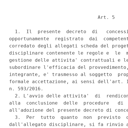
                               Art. 5 

  1.  Il  presente  decreto  di   concessi
opportunamente  registrato  dai  competent
corredato degli allegati scheda del proget
disciplinare contenente le regole e  le  m
gestione delle attivita' contrattuali e le
subordinare l'efficacia del provvedimento,
integrante, e' trasmesso al soggetto  prop
formale accettazione, ai sensi dell'art. 1
n. 593/2016. 

  2. L'avvio delle attivita'  di  rendicon
alla  conclusione  delle  procedure   di  
all'adozione del presente decreto di conce
  3.  Per  tutto  quanto  non  previsto  d
dall'allegato disciplinare, si fa rinvio a