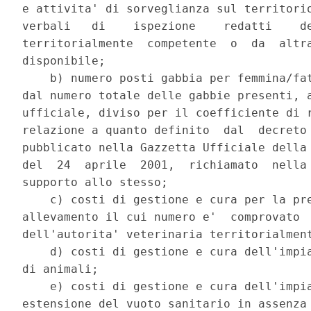
e attivita' di sorveglianza sul territorio
verbali   di    ispezione    redatti    de
territorialmente  competente  o  da  altra
disponibile; 

    b) numero posti gabbia per femmina/fat
dal numero totale delle gabbie presenti, a
ufficiale, diviso per il coefficiente di r
relazione a quanto definito  dal  decreto 
pubblicato nella Gazzetta Ufficiale della 
del  24  aprile  2001,  richiamato  nella 
supporto allo stesso; 

    c) costi di gestione e cura per la pre
allevamento il cui numero e'  comprovato  
dell'autorita' veterinaria territorialment
    d) costi di gestione e cura dell'impia
di animali; 

    e) costi di gestione e cura dell'impia
estensione del vuoto sanitario in assenza 