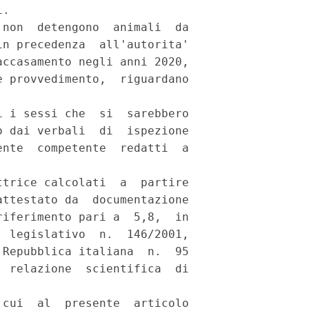
. 

non  detengono  animali  da

n precedenza  all'autorita'

ccasamento negli anni 2020,

 provvedimento,  riguardano

 i sessi che  si  sarebbero

 dai verbali  di  ispezione

nte  competente  redatti  a

trice calcolati  a  partire

ttestato da  documentazione

iferimento pari a  5,8,  in

 legislativo  n.  146/2001,

Repubblica italiana  n.  95

 relazione  scientifica  di

cui  al  presente  articolo
