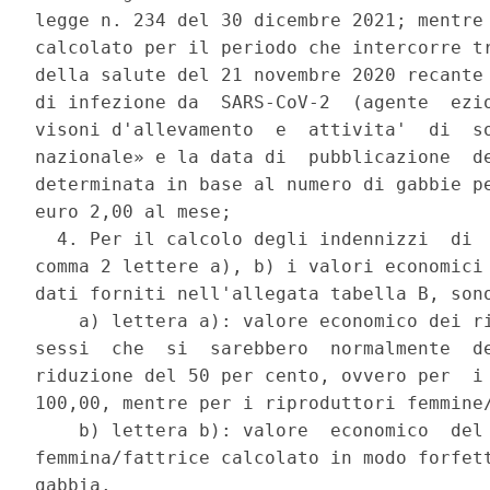
legge n. 234 del 30 dicembre 2021; mentre 
calcolato per il periodo che intercorre tr
della salute del 21 novembre 2020 recante 
di infezione da  SARS-CoV-2  (agente  ezio
visoni d'allevamento  e  attivita'  di  so
nazionale» e la data di  pubblicazione  de
determinata in base al numero di gabbie pe
euro 2,00 al mese; 

  4. Per il calcolo degli indennizzi  di  
comma 2 lettere a), b) i valori economici 
dati forniti nell'allegata tabella B, sono
    a) lettera a): valore economico dei ri
sessi  che  si  sarebbero  normalmente  de
riduzione del 50 per cento, ovvero per  i 
100,00, mentre per i riproduttori femmine/
    b) lettera b): valore  economico  del 
femmina/fattrice calcolato in modo forfett
gabbia. 
