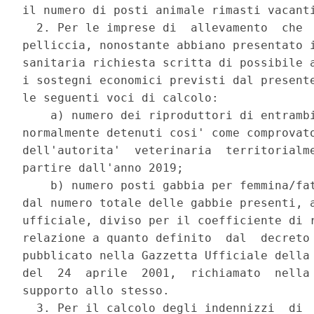
il numero di posti animale rimasti vacanti
  2. Per le imprese di  allevamento  che  
pelliccia, nonostante abbiano presentato i
sanitaria richiesta scritta di possibile a
i sostegni economici previsti dal presente
le seguenti voci di calcolo: 

    a) numero dei riproduttori di entrambi
normalmente detenuti cosi' come comprovato
dell'autorita'  veterinaria  territorialme
partire dall'anno 2019; 

    b) numero posti gabbia per femmina/fat
dal numero totale delle gabbie presenti, a
ufficiale, diviso per il coefficiente di r
relazione a quanto definito  dal  decreto 
pubblicato nella Gazzetta Ufficiale della 
del  24  aprile  2001,  richiamato  nella 
supporto allo stesso. 

  3. Per il calcolo degli indennizzi  di  