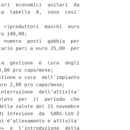
ori  economici  unitari  da

a  tabella  A,  sono  cosi'

 riproduttori  maschi  euro

o 140,00; 

 numero  posti  gabbia  per

ario pari a euro 35,00  per

a  gestione  e  cura  degli

,00 pro capo/mese; 

tione e cura  dell'impianto

ro 2,00 pro capo/mese; 

nterruzione  dell'attivita'

lato  per  il  periodo  che

ella salute del 21 novembre

i infezione  da  SARS-CoV-2

i d'allevamento e attivita'

»  e  l'introduzione  della
