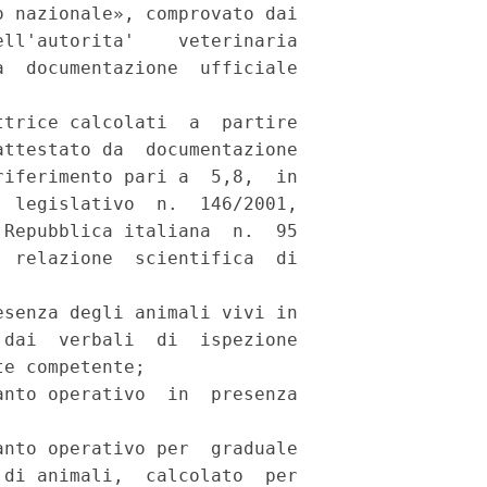
 nazionale», comprovato dai

ll'autorita'    veterinaria

  documentazione  ufficiale

trice calcolati  a  partire

ttestato da  documentazione

iferimento pari a  5,8,  in

 legislativo  n.  146/2001,

Repubblica italiana  n.  95

 relazione  scientifica  di

senza degli animali vivi in

dai  verbali  di  ispezione

e competente; 

nto operativo  in  presenza

nto operativo per  graduale

di animali,  calcolato  per
