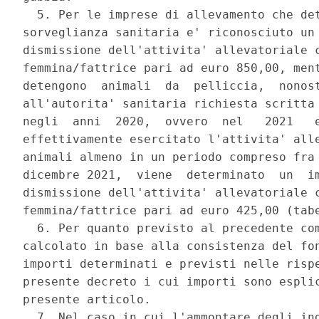
  5. Per le imprese di allevamento che det
sorveglianza sanitaria e' riconosciuto un 
dismissione dell'attivita' allevatoriale c
femmina/fattrice pari ad euro 850,00, ment
detengono  animali  da  pelliccia,  nonost
all'autorita' sanitaria richiesta scritta 
negli  anni  2020,  ovvero  nel   2021   e
effettivamente esercitato l'attivita' alle
animali almeno in un periodo compreso fra 
dicembre 2021,  viene  determinato  un  im
dismissione dell'attivita' allevatoriale c
femmina/fattrice pari ad euro 425,00 (tabe
  6. Per quanto previsto al precedente com
calcolato in base alla consistenza del fon
importi determinati e previsti nelle rispe
presente decreto i cui importi sono esplic
presente articolo. 

  7. Nel caso in cui l'ammontare degli ind