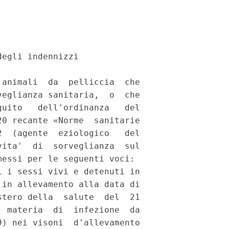
egli indennizzi 

animali  da  pelliccia  che

eglianza sanitaria,  o  che

uito   dell'ordinanza   del

0 recante «Norme  sanitarie

  (agente  eziologico   del

ita'  di  sorveglianza  sul

essi per le seguenti voci: 

 i sessi vivi e detenuti in

in allevamento alla data di

tero della  salute  del  21

 materia  di  infezione  da

) nei visoni  d'allevamento
