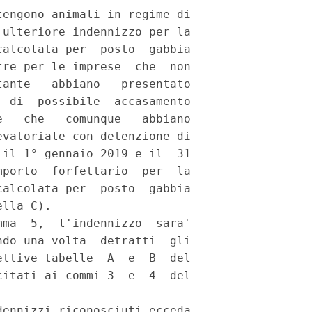
engono animali in regime di

ulteriore indennizzo per la

alcolata per  posto  gabbia

re per le imprese  che  non

ante   abbiano   presentato

 di  possibile  accasamento

   che   comunque   abbiano

vatoriale con detenzione di

il 1° gennaio 2019 e il  31

porto  forfettario  per  la

alcolata per  posto  gabbia

lla C). 

ma  5,  l'indennizzo  sara'

do una volta  detratti  gli

ttive tabelle  A  e  B  del

itati ai commi 3  e  4  del

ennizzi riconosciuti ecceda
