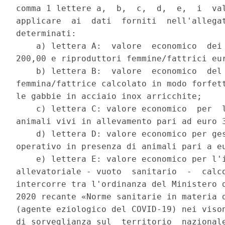
comma 1 lettere a,  b,  c,  d,  e,  i  val
applicare  ai  dati  forniti  nell'allegat
determinati: 

    a) lettera A:  valore  economico  dei 
200,00 e riproduttori femmine/fattrici eur
    b) lettera B:  valore  economico  del 
femmina/fattrice calcolato in modo forfett
le gabbie in acciaio inox arricchite; 

    c) lettera C: valore economico  per  l
animali vivi in allevamento pari ad euro 3
    d) lettera D: valore economico per ges
operativo in presenza di animali pari a eu
    e) lettera E: valore economico per l'i
allevatoriale - vuoto  sanitario  -  calco
intercorre tra l'ordinanza del Ministero d
2020 recante «Norme sanitarie in materia d
(agente eziologico del COVID-19) nei vison
di sorveglianza sul  territorio  nazionale