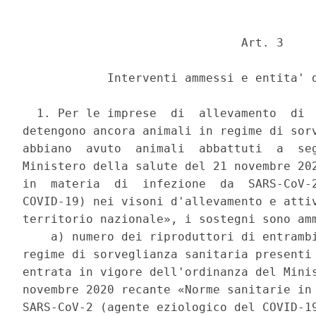
                               Art. 3 

            Interventi ammessi e entita' d
  1. Per le imprese  di  allevamento  di  
detengono ancora animali in regime di sorv
abbiano  avuto  animali  abbattuti  a  seg
Ministero della salute del 21 novembre 202
in  materia  di  infezione  da  SARS-CoV-2
COVID-19) nei visoni d'allevamento e attiv
territorio nazionale», i sostegni sono amm
    a) numero dei riproduttori di entrambi
regime di sorveglianza sanitaria presenti 
entrata in vigore dell'ordinanza del Minis
novembre 2020 recante «Norme sanitarie in 
SARS-CoV-2 (agente eziologico del COVID-19