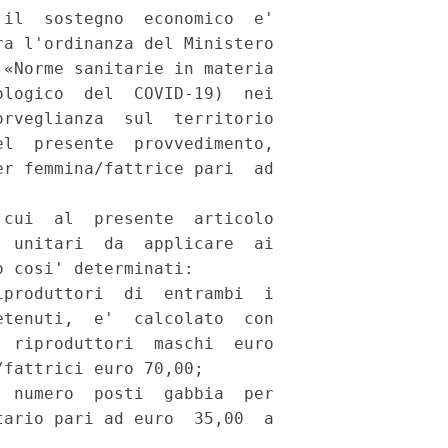
il  sostegno  economico  e'

a l'ordinanza del Ministero

«Norme sanitarie in materia

logico  del  COVID-19)  nei

rveglianza  sul  territorio

l  presente  provvedimento,

r femmina/fattrice pari  ad

cui  al  presente  articolo

 unitari  da  applicare  ai

 cosi' determinati: 

produttori  di  entrambi  i

tenuti,  e'  calcolato  con

 riproduttori  maschi  euro

fattrici euro 70,00; 

 numero  posti  gabbia  per

ario pari ad euro  35,00  a
