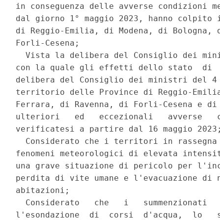
in conseguenza delle avverse condizioni me
dal giorno 1° maggio 2023, hanno colpito i
di Reggio-Emilia, di Modena, di Bologna, d
Forli-Cesena; 

  Vista la delibera del Consiglio dei mini
con la quale gli effetti dello stato  di  
delibera del Consiglio dei ministri del 4 
territorio delle Province di Reggio-Emilia
Ferrara, di Ravenna, di Forli-Cesena e di 
ulteriori   ed   eccezionali   avverse   c
verificatesi a partire dal 16 maggio 2023;
  Considerato che i territori in rassegna 
fenomeni meteorologici di elevata intensit
una grave situazione di pericolo per l'inc
perdita di vite umane e l'evacuazione di n
abitazioni; 

  Considerato   che   i   summenzionati   
l'esondazione  di  corsi  d'acqua,  lo   s