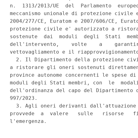
n.  1313/2013/UE  del  Parlamento  europeo
meccanismo unionale di protezione civile e
2004/277/CE, Euratom e 2007/606/CE, Eurato
protezione civile e' autorizzato a ristora
sostenute  dai  moduli  degli  Stati  memb
dell'intervento,    volte    a    garantir
vettovagliamento e il riapprovvigionamento
  2. Il Dipartimento della protezione civi
a ristorare gli oneri sostenuti direttamen
province autonome concernenti le spese di 
moduli degli Stati membri, con  le  modali
dell'ordinanza del capo del Dipartimento d
997/2023. 

  3. Agli oneri derivanti dall'attuazione 
provvede  a  valere   sulle   risorse   fi