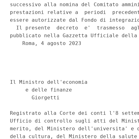
successivo alla nomina del Comitato ammini
prestazioni relative a  periodi  precedent
essere autorizzate dal Fondo di integrazio
  Il presente  decreto  e'  trasmesso  agl
pubblicato nella Gazzetta Ufficiale della 
    Roma, 4 agosto 2023 

                                          
                                          
                                          
Il Ministro dell'economia 

     e delle finanze 

       Giorgetti 

Registrato alla Corte dei conti l'8 settem
Ufficio di controllo sugli atti del Minist
merito, del Ministero dell'universita' e d
della cultura, del Ministero della salute 