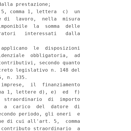
alla prestazione; 

5, comma 1, lettera  c)  un

 di  lavoro,  nella  misura

mponibile  la  somma  delle

atori   interessati   dalla

applicano  le  disposizioni

denziale  obbligatoria,  ad

ontributivi, secondo quanto

reto legislativo n. 148 del

, n. 335. 

imprese,  il  finanziamento

a 1, lettere d), e)  ed  f)

 straordinario  di  importo

 a  carico  del  datore  di

condo periodo, gli oneri  e

e di cui all'art. 5,  comma

contributo straordinario  a
