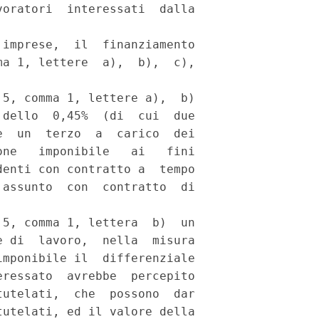
oratori  interessati  dalla

imprese,  il  finanziamento

a 1, lettere  a),  b),  c),

5, comma 1, lettere a),  b)

dello  0,45%  (di  cui  due

  un  terzo  a  carico  dei

ne   imponibile   ai   fini

enti con contratto a  tempo

assunto  con  contratto  di

5, comma 1, lettera  b)  un

 di  lavoro,  nella  misura

mponibile il  differenziale

ressato  avrebbe  percepito

utelati,  che  possono  dar

utelati, ed il valore della
