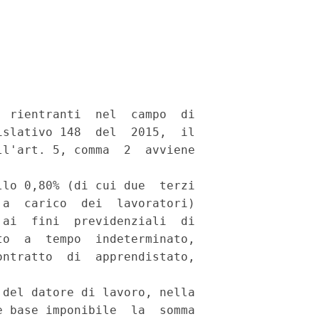


 rientranti  nel  campo  di

slativo 148  del  2015,  il

l'art. 5, comma  2  avviene

lo 0,80% (di cui due  terzi

a  carico  dei  lavoratori)

ai  fini  previdenziali  di

o  a  tempo  indeterminato,

ntratto  di  apprendistato,

del datore di lavoro, nella

 base imponibile  la  somma
