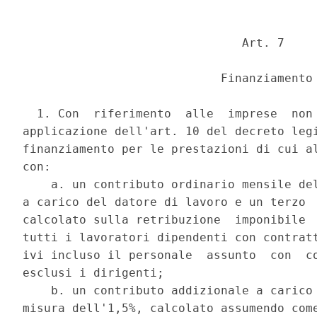
                               Art. 7 

                            Finanziamento 
  1. Con  riferimento  alle  imprese  non 
applicazione dell'art. 10 del decreto legi
finanziamento per le prestazioni di cui al
con: 

    a. un contributo ordinario mensile del
a carico del datore di lavoro e un terzo  
calcolato sulla retribuzione  imponibile  
tutti i lavoratori dipendenti con contratt
ivi incluso il personale  assunto  con  co
esclusi i dirigenti; 

    b. un contributo addizionale a carico 
misura dell'1,5%, calcolato assumendo come