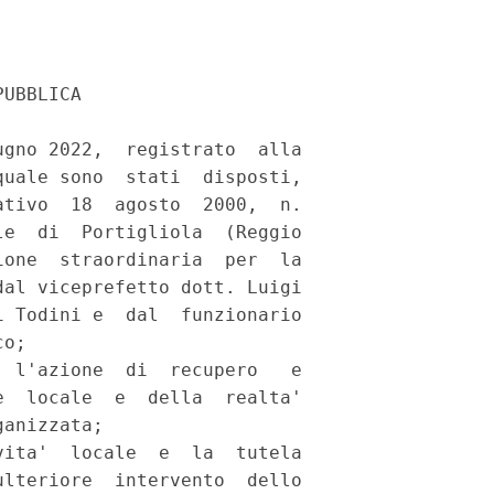
UBBLICA 

gno 2022,  registrato  alla

uale sono  stati  disposti,

tivo  18  agosto  2000,  n.

e  di  Portigliola  (Reggio

one  straordinaria  per  la

al viceprefetto dott. Luigi

 Todini e  dal  funzionario

o; 

 l'azione  di  recupero   e

  locale  e  della  realta'

anizzata; 

ita'  locale  e  la  tutela

lteriore  intervento  dello
