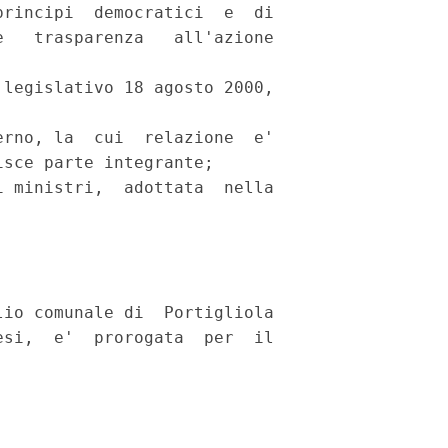
rincipi  democratici  e  di

   trasparenza   all'azione

legislativo 18 agosto 2000,

rno, la  cui  relazione  e'

sce parte integrante; 

 ministri,  adottata  nella

io comunale di  Portigliola

si,  e'  prorogata  per  il
