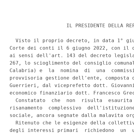
                   IL PRESIDENTE DELLA REP
  Visto il proprio decreto, in data 1° giu
Corte dei conti il 6 giugno 2022, con il q
ai sensi dell'art. 143 del decreto legisla
267, lo scioglimento del consiglio comunal
Calabria) e  la  nomina  di  una  commissi
provvisoria gestione dell'ente, composta d
Guerrieri, dal viceprefetto dott. Giovanni
economico finanziario dott. Francesco Grec
  Constatato  che  non  risulta  esaurita 
risanamento  complessivo  dell'istituzione
sociale, ancora segnate dalla malavita org
  Ritenuto che le esigenze della collettiv
degli interessi primari  richiedono  un  u