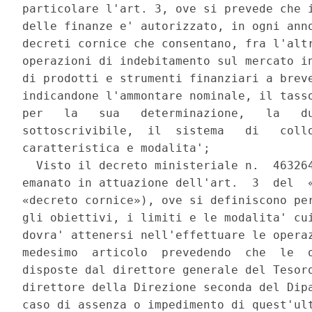
particolare l'art. 3, ove si prevede che i
delle finanze e' autorizzato, in ogni anno
decreti cornice che consentano, fra l'altr
operazioni di indebitamento sul mercato in
di prodotti e strumenti finanziari a breve
indicandone l'ammontare nominale, il tasso
per   la   sua   determinazione,   la   du
sottoscrivibile,  il  sistema   di   collo
caratteristica e modalita'; 

  Visto il decreto ministeriale n.  463264
emanato in attuazione dell'art.  3  del  «
«decreto cornice»), ove si definiscono per
gli obiettivi, i limiti e le modalita' cui
dovra' attenersi nell'effettuare le operaz
medesimo  articolo  prevedendo  che  le  o
disposte dal direttore generale del Tesoro
direttore della Direzione seconda del Dipa
caso di assenza o impedimento di quest'ult