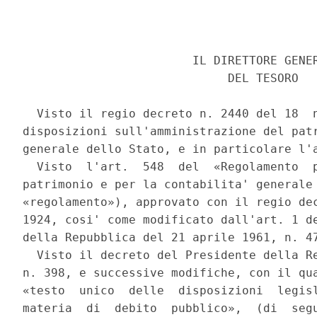
                        IL DIRETTORE GENER
                             DEL TESORO 

  Visto il regio decreto n. 2440 del 18  n
disposizioni sull'amministrazione del patr
generale dello Stato, e in particolare l'a
  Visto  l'art.  548  del  «Regolamento  p
patrimonio e per la contabilita' generale 
«regolamento»), approvato con il regio dec
1924, cosi' come modificato dall'art. 1 de
della Repubblica del 21 aprile 1961, n. 47
  Visto il decreto del Presidente della Re
n. 398, e successive modifiche, con il qua
«testo  unico  delle  disposizioni  legisl
materia  di  debito  pubblico»,  (di  segu