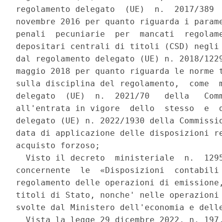
regolamento delegato  (UE)  n.  2017/389  
novembre 2016 per quanto riguarda i parame
penali  pecuniarie  per  mancati  regolame
depositari centrali di titoli (CSD) negli 
dal regolamento delegato (UE) n. 2018/1229
maggio 2018 per quanto riguarda le norme t
sulla disciplina del regolamento,  come  m
delegato  (UE)  n.  2021/70   della   Comm
all'entrata in vigore  dello  stesso  e  d
delegato (UE) n. 2022/1930 della Commissio
data di applicazione delle disposizioni re
acquisto forzoso; 

  Visto il decreto  ministeriale  n.  1295
concernente  le  «Disposizioni  contabili 
regolamento delle operazioni di emissione,
titoli di Stato, nonche' nelle operazioni 
svolte dal Ministero dell'economia e delle
  Vista la legge 29 dicembre 2022, n. 197,