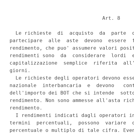
                               Art. 8 

  Le richieste  di  acquisto  da  parte  d
partecipare  alle  aste  devono  essere  f
rendimento, che puo' assumere valori posit
rendimenti sono  da  considerare  lordi  e
capitalizzazione  semplice  riferita  all'
giorni. 

  Le richieste degli operatori devono esse
nazionale  interbancaria  e  devono   cont
dell'importo dei BOT che si intende  sotto
rendimento. Non sono ammesse all'asta rich
rendimento. 

  I rendimenti indicati dagli operatori in
termini  percentuali,  possono  variare  d
percentuale o multiplo di tale cifra. Even