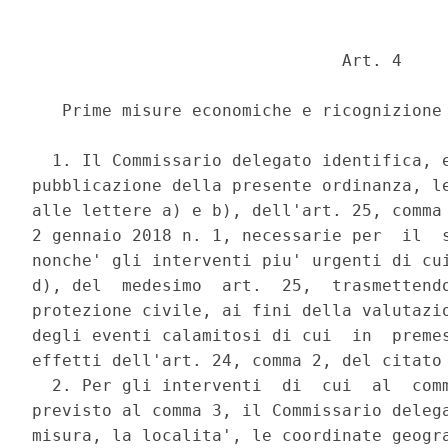
                               Art. 4 

   Prime misure economiche e ricognizione 
  1. Il Commissario delegato identifica, e
pubblicazione della presente ordinanza, le
alle lettere a) e b), dell'art. 25, comma 
2 gennaio 2018 n. 1, necessarie per  il  s
nonche' gli interventi piu' urgenti di cui
d), del  medesimo  art.  25,  trasmettendo
protezione civile, ai fini della valutazio
degli eventi calamitosi di cui  in  premes
effetti dell'art. 24, comma 2, del citato 
  2. Per gli interventi  di  cui  al  comm
previsto al comma 3, il Commissario delega
misura, la localita', le coordinate geogra