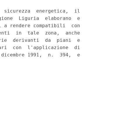
 sicurezza  energetica,  il

ione  Liguria  elaborano  e

 a rendere compatibili  con

nti  in  tale  zona,  anche

ie  derivanti  da  piani  e

ri  con  l'applicazione  di

dicembre 1991,  n.  394,  e
