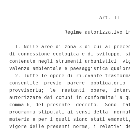
                               Art. 11 

                   Regime autorizzativo in
  1. Nelle aree di zona 3 di cui al preced
di connessione ecologica e di sviluppo, si
contenute negli strumenti urbanistici  vig
valenza ambientale e paesaggistica qualora
  2. Tutte le opere di rilevante trasforma
consentite  previo  parere  obbligatorio  
provvisoria;  le  restanti  opere,  interv
autorizzate dai comuni in conformita' a qu
comma 6, del presente  decreto.  Sono  fat
programma stipulati ai sensi della  normat
materia e per i quali siano stati emanati,
vigore delle presenti norme, i relativi de