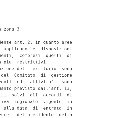
 zona 3 

ente art. 2, in quanto aree

 applicano le  disposizioni

enti,  compresi  quelli  di

 piu' restrittivi. 

zione del  territorio  sono

del  Comitato  di  gestione

enti  ed   attivita'   sono

anto previsto dall'art. 13,

ti  salvi  gli  accordi  di

iva  regionale  vigente  in

 alla data  di  entrata  in

creti del presidente  della
