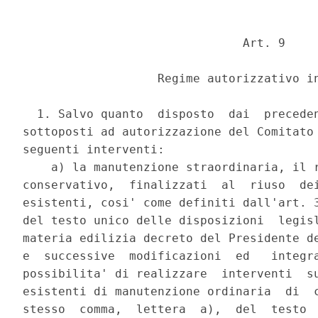
                               Art. 9 

                   Regime autorizzativo in
  1. Salvo quanto  disposto  dai  preceden
sottoposti ad autorizzazione del Comitato 
seguenti interventi: 

    a) la manutenzione straordinaria, il r
conservativo,  finalizzati  al  riuso  dei
esistenti, cosi' come definiti dall'art. 3
del testo unico delle disposizioni  legisl
materia edilizia decreto del Presidente de
e  successive  modificazioni  ed   integra
possibilita' di realizzare  interventi  su
esistenti di manutenzione ordinaria  di  c
stesso  comma,  lettera  a),  del  testo  