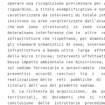
operare una ricognizione preliminare per v
riguardino, a titolo esemplificativo e non
caratterizzate da interventi di totale int
insistono su aree caratterizzate dall'asse
che non  sono  strutturati  in  zone  sism
determinano interferenze con le  altre  re
infrastrutture che rispettano, per dimensi
gli standard urbanistici di zona; interven
infrastrutture a banda ultra  larga  effet
della micro trincea; interventi effettuati
basso impatto ambientale con minitrincea; 
sul sedime ferroviario o autostradale  che
preventivi  accordi  conclusi  tra  i   so
realizzazione delle  reti  pubbliche  di  
titolari dell'uso del predetto sedime. 

  6. La richiesta di acquisizione,  da  pa
territoriali,  di  documenti  che  si  rit
conclusione  delle  istruttorie  procedime