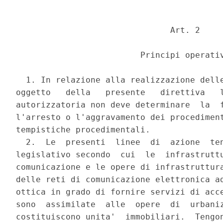
                               Art. 2 

                         Principi operativ
  1. In relazione alla realizzazione delle
oggetto   della   presente   direttiva   l
autorizzatoria non deve determinare  la  f
l'arresto o l'aggravamento dei procediment
tempistiche procedimentali. 

  2.  Le  presenti  linee  di  azione  ten
legislativo secondo  cui  le  infrastruttu
comunicazione e le opere di infrastruttura
delle reti di comunicazione elettronica ad
ottica in grado di fornire servizi di acce
sono  assimilate  alle  opere  di  urbaniz
costituiscono unita'  immobiliari.  Tengon