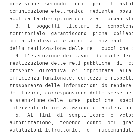
previsione  secondo   cui   per   l'instal
comunicazione elettronica  mediante  posa 
applica la disciplina edilizia e urbanisti
  3.  I  soggetti  titolari  di  competenz
territoriale  garantiscono  piena  collabo
amministrativa alle autorita' nazionali  e
della realizzazione delle reti pubbliche d
  4. L'esecuzione dei lavori da parte dei 
realizzazione delle reti pubbliche  di  co
presente  direttiva  e'  improntata  alla 
efficienza funzionale, certezza e rispetto
trasparenza delle informazioni da rendere 
dei lavori, corresponsione delle spese nec
sistemazione delle  aree  pubbliche  speci
interventi di installazione e manutenzione
  5.  Ai  fini  di  semplificare  e  veloc
autorizzazione,  tenendo  conto  del  grad
valutazioni istruttorie,  e'  raccomandato