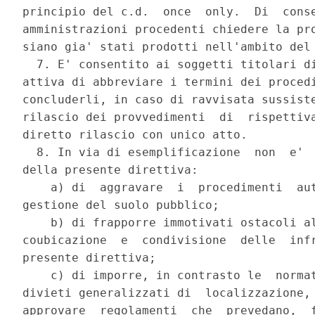
principio del c.d.  once  only.  Di  conse
amministrazioni procedenti chiedere la pro
siano gia' stati prodotti nell'ambito del 
  7. E' consentito ai soggetti titolari di
attiva di abbreviare i termini dei procedi
concluderli, in caso di ravvisata sussiste
rilascio dei provvedimenti  di  rispettiva
diretto rilascio con unico atto. 

  8. In via di esemplificazione  non  e'  
della presente direttiva: 

    a) di  aggravare  i  procedimenti  aut
gestione del suolo pubblico; 

    b) di frapporre immotivati ostacoli al
coubicazione  e  condivisione  delle  infr
presente direttiva; 

    c) di imporre, in contrasto le  normat
divieti generalizzati di  localizzazione, 
approvare  regolamenti  che  prevedano,  f