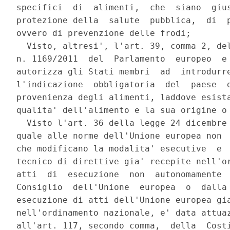
specifici  di  alimenti,  che  siano  gius
protezione della  salute  pubblica,  di  p
ovvero di prevenzione delle frodi; 

  Visto, altresi', l'art. 39, comma 2, del
n. 1169/2011  del  Parlamento  europeo  e 
autorizza gli Stati membri  ad  introdurre
l'indicazione  obbligatoria  del  paese  d
provenienza degli alimenti, laddove esista
qualita' dell'alimento e la sua origine o 
  Visto l'art. 36 della legge 24 dicembre 
quale alle norme dell'Unione europea non  
che modificano la modalita' esecutive  e  
tecnico di direttive gia' recepite nell'or
atti  di  esecuzione  non  autonomamente  
Consiglio  dell'Unione  europea  o  dalla 
esecuzione di atti dell'Unione europea gia
nell'ordinamento nazionale, e' data attuaz
all'art. 117, secondo comma,  della  Costi