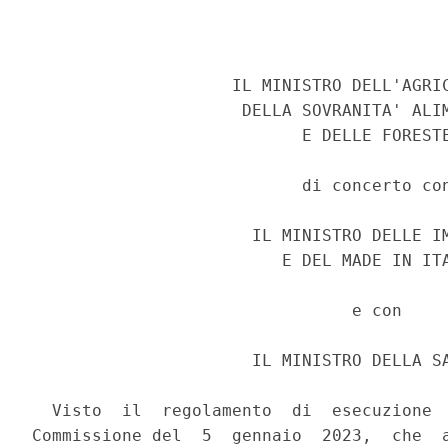
                    IL MINISTRO DELL'AGRIC
                     DELLA SOVRANITA' ALIM
                           E DELLE FORESTE
                           di concerto con
                      IL MINISTRO DELLE IM
                         E DEL MADE IN ITA
                                e con 

                      IL MINISTRO DELLA SA
  Visto  il  regolamento  di  esecuzione  
Commissione del  5  gennaio  2023,  che  a