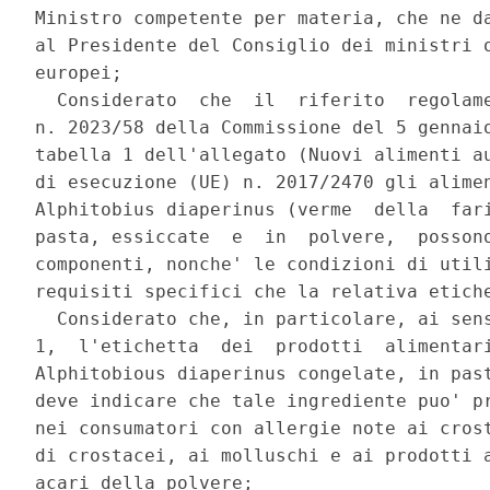
Ministro competente per materia, che ne da
al Presidente del Consiglio dei ministri o
europei; 

  Considerato  che  il  riferito  regolame
n. 2023/58 della Commissione del 5 gennaio
tabella 1 dell'allegato (Nuovi alimenti au
di esecuzione (UE) n. 2017/2470 gli alimen
Alphitobius diaperinus (verme  della  fari
pasta, essiccate  e  in  polvere,  possono
componenti, nonche' le condizioni di utili
requisiti specifici che la relativa etiche
  Considerato che, in particolare, ai sens
1,  l'etichetta  dei  prodotti  alimentari
Alphitobious diaperinus congelate, in past
deve indicare che tale ingrediente puo' pr
nei consumatori con allergie note ai crost
di crostacei, ai molluschi e ai prodotti a
acari della polvere; 
