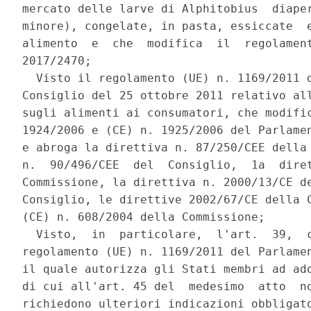
mercato delle larve di Alphitobius  diaper
minore), congelate, in pasta, essiccate  e
alimento  e  che  modifica  il  regolament
2017/2470; 

  Visto il regolamento (UE) n. 1169/2011 d
Consiglio del 25 ottobre 2011 relativo all
sugli alimenti ai consumatori, che modific
1924/2006 e (CE) n. 1925/2006 del Parlamen
e abroga la direttiva n. 87/250/CEE della 
n.  90/496/CEE  del  Consiglio,  1a  diret
Commissione, la direttiva n. 2000/13/CE de
Consiglio, le direttive 2002/67/CE della C
(CE) n. 608/2004 della Commissione; 

  Visto,  in  particolare,  l'art.  39,  c
regolamento (UE) n. 1169/2011 del Parlamen
il quale autorizza gli Stati membri ad ado
di cui all'art. 45 del  medesimo  atto  no
richiedono ulteriori indicazioni obbligato