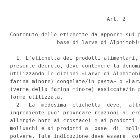
                               Art. 2 

Contenuto delle etichette da apporre sui p
               base di larve di Alphitobiu
  1. L'etichetta dei prodotti alimentari, 
presente decreto, deve contenere la denomi
utilizzando le dizioni «Larve di Alphitobi
farina minore) congelate/in pasta» o «Larv
(verme della farina minore) essiccate/in p
forma utilizzata. 

  2.  La  medesima  etichetta  deve,  altr
ingrediente puo' provocare reazioni allerg
allergie note ai crostacei e ai prodotti  
molluschi e ai prodotti a  base  di  mollu
polvere. Tale indicazione deve essere  col