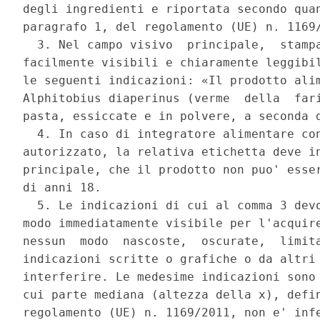
degli ingredienti e riportata secondo quan
paragrafo 1, del regolamento (UE) n. 1169/
  3. Nel campo visivo  principale,  stampa
facilmente visibili e chiaramente leggibil
le seguenti indicazioni: «Il prodotto alim
Alphitobius diaperinus (verme  della  fari
pasta, essiccate e in polvere, a seconda d
  4. In caso di integratore alimentare con
autorizzato, la relativa etichetta deve in
principale, che il prodotto non puo' esser
di anni 18. 

  5. Le indicazioni di cui al comma 3 devo
modo immediatamente visibile per l'acquire
nessun  modo  nascoste,  oscurate,  limita
indicazioni scritte o grafiche o da altri 
interferire. Le medesime indicazioni sono 
cui parte mediana (altezza della x), defin
regolamento (UE) n. 1169/2011, non e' infe