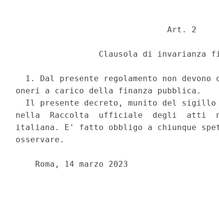
                               Art. 2 

                 Clausola di invarianza fi
  1. Dal presente regolamento non devono d
oneri a carico della finanza pubblica. 

  Il presente decreto, munito del sigillo 
nella  Raccolta  ufficiale  degli  atti  n
italiana. E' fatto obbligo a chiunque spet
osservare. 

    Roma, 14 marzo 2023 

                                          
                                          
                                          