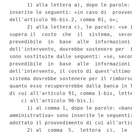
      1) alla lettera a), dopo le parole: 
inserite le seguenti: «in caso di  provved
dell'articolo 96-bis.2, comma 01, o»; 

      2) alla lettera c), le parole: «se i
supera il  costo  che  il  sistema,  secon
prevedibile  in  base  alle  informazioni 
dell'intervento, dovrebbe sostenere per  i
sono sostituite dalle seguenti: «se, secon
prevedibile  in  base  alle  informazioni 
dell'intervento, il costo di quest'ultimo 
sistema dovrebbe sostenere per il rimborso
quanto esso recupererebbe dalla banca in l
di cui all'articolo 91, comma 1-bis, lette
    c) all'articolo 96-bis.1: 

      1) al comma 1, dopo le parole: «banc
amministrativa» sono inserite le seguenti:
adottato il provvedimento di cui all'artic
      2) al  comma  5,  lettera  c),  le  