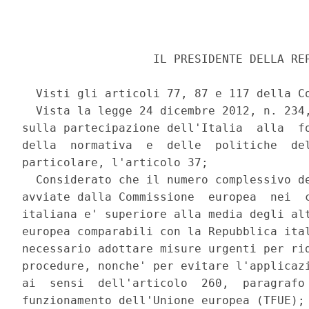
                   IL PRESIDENTE DELLA REP
  Visti gli articoli 77, 87 e 117 della Co
  Vista la legge 24 dicembre 2012, n. 234,
sulla partecipazione dell'Italia  alla  fo
della  normativa  e  delle  politiche  del
particolare, l'articolo 37; 

  Considerato che il numero complessivo de
avviate dalla Commissione  europea  nei  c
italiana e' superiore alla media degli alt
europea comparabili con la Repubblica ital
necessario adottare misure urgenti per rid
procedure, nonche' per evitare l'applicazi
ai  sensi  dell'articolo  260,  paragrafo 
funzionamento dell'Unione europea (TFUE); 