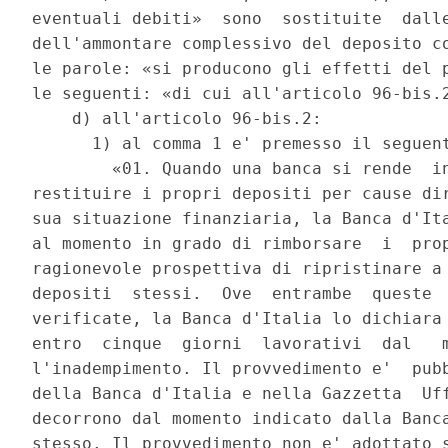
eventuali debiti»  sono  sostituite  dalle
dell'ammontare complessivo del deposito co
le parole: «si producono gli effetti del p
le seguenti: «di cui all'articolo 96-bis.2
    d) all'articolo 96-bis.2: 

      1) al comma 1 e' premesso il seguent
        «01. Quando una banca si rende  in
restituire i propri depositi per cause dir
sua situazione finanziaria, la Banca d'Ita
al momento in grado di rimborsare  i  prop
ragionevole prospettiva di ripristinare a 
depositi  stessi.  Ove  entrambe  queste  
verificate, la Banca d'Italia lo dichiara 
entro  cinque  giorni  lavorativi  dal   m
l'inadempimento. Il provvedimento e'  pubb
della Banca d'Italia e nella Gazzetta  Uff
decorrono dal momento indicato dalla Banca
stesso. Il provvedimento non e' adottato s