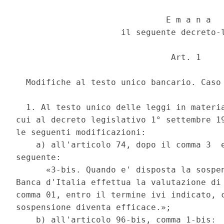
                              E m a n a 

                     il seguente decreto-l
                               Art. 1 

  Modifiche al testo unico bancario. Caso 
  1. Al testo unico delle leggi in materia
cui al decreto legislativo 1° settembre 19
le seguenti modificazioni: 

    a) all'articolo 74, dopo il comma 3  e
seguente: 

      «3-bis. Quando e' disposta la sospen
Banca d'Italia effettua la valutazione di 
comma 01, entro il termine ivi indicato, c
sospensione diventa efficace.»; 

    b) all'articolo 96-bis, comma 1-bis: 
