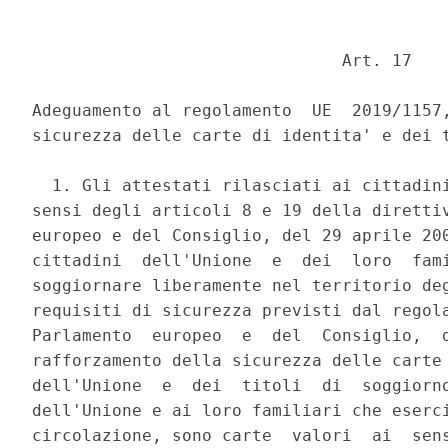
                               Art. 17 

Adeguamento al regolamento  UE  2019/1157,
sicurezza delle carte di identita' e dei t
  1. Gli attestati rilasciati ai cittadini
sensi degli articoli 8 e 19 della direttiv
europeo e del Consiglio, del 29 aprile 200
cittadini  dell'Unione  e  dei  loro  fami
soggiornare liberamente nel territorio deg
requisiti di sicurezza previsti dal regola
Parlamento  europeo  e  del  Consiglio,  d
rafforzamento della sicurezza delle carte 
dell'Unione  e  dei  titoli  di  soggiorno
dell'Unione e ai loro familiari che eserci
circolazione, sono carte  valori  ai  sens