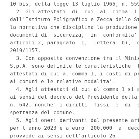
10-bis, della legge 13 luglio 1966, n. 559
  2. Gli attestati  di  cui  al  comma  1 
dall'Istituto Poligrafico e Zecca dello St
la normativa che disciplina la produzione 
documenti di  sicurezza,  in  conformita' 
articoli 2, paragrafo  1,  lettera  b),  e
2019/1157. 

  3. Con apposita convenzione tra il Minis
S.p.A. sono definite le caratteristiche  t
attestati di cui al comma 1, i costi di pr
ai comuni e le relative modalita'. 

  4. Agli attestati di cui al comma 1 si a
ai sensi del decreto del Presidente della 
n. 642, nonche' i diritti  fissi  e  di  s
spettanza del comune. 

  5. Agli oneri derivanti dal presente art
per l'anno 2023 e a euro  200.000  a  deco