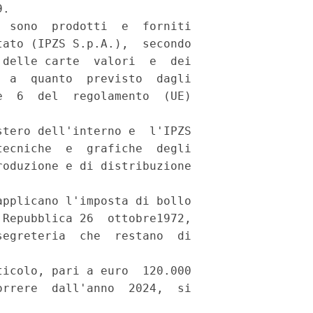
. 

 sono  prodotti  e  forniti

ato (IPZS S.p.A.),  secondo

delle carte  valori  e  dei

 a  quanto  previsto  dagli

  6  del  regolamento  (UE)

tero dell'interno e  l'IPZS

ecniche  e  grafiche  degli

oduzione e di distribuzione

pplicano l'imposta di bollo

Repubblica 26  ottobre1972,

egreteria  che  restano  di

icolo, pari a euro  120.000

rrere  dall'anno  2024,  si
