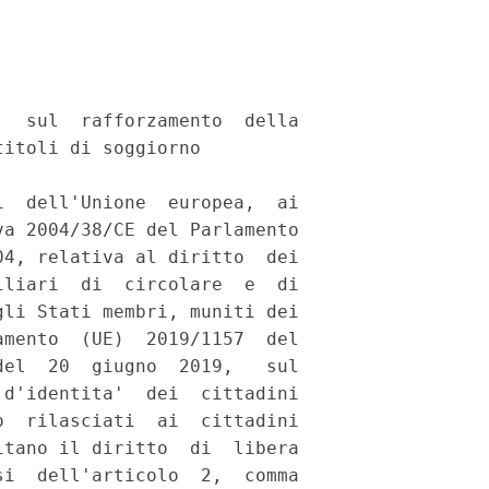
  sul  rafforzamento  della

itoli di soggiorno 

  dell'Unione  europea,  ai

a 2004/38/CE del Parlamento

4, relativa al diritto  dei

liari  di  circolare  e  di

li Stati membri, muniti dei

mento  (UE)  2019/1157  del

el  20  giugno  2019,   sul

d'identita'  dei  cittadini

  rilasciati  ai  cittadini

tano il diritto  di  libera

i  dell'articolo  2,  comma
