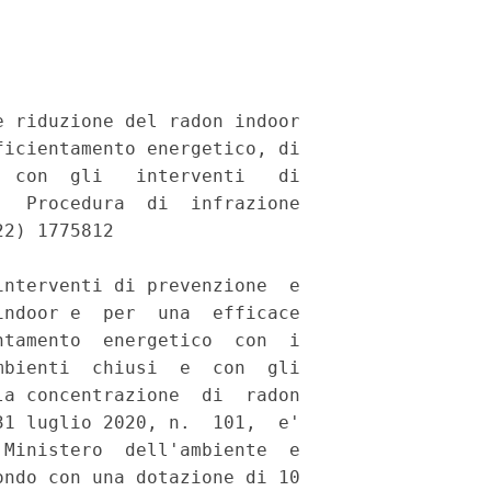
 riduzione del radon indoor

icientamento energetico, di

 con  gli   interventi   di

  Procedura  di  infrazione

2) 1775812 

nterventi di prevenzione  e

ndoor e  per  una  efficace

tamento  energetico  con  i

bienti  chiusi  e  con  gli

a concentrazione  di  radon

1 luglio 2020, n.  101,  e'

Ministero  dell'ambiente  e

ndo con una dotazione di 10
