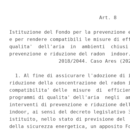
                               Art. 8 

Istituzione del Fondo per la prevenzione e
e per rendere compatibili le misure di eff
qualita'  dell'aria  in  ambienti  chiusi 
prevenzione e riduzione del radon  indoor.
                 2018/2044. Caso Ares (202
  1. Al fine di assicurare l'adozione di i
riduzione della concentrazione del radon i
compatibilita' delle  misure  di  efficien
programmi di qualita' dell'aria  negli  am
interventi di prevenzione e riduzione dell
indoor, ai sensi del decreto legislativo 3
istituito, nello stato di previsione del  
della sicurezza energetica, un apposito Fo