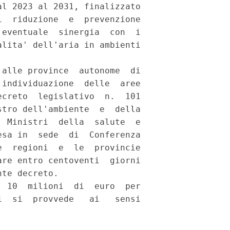
l 2023 al 2031, finalizzato

  riduzione  e  prevenzione

eventuale  sinergia  con  i

lita' dell'aria in ambienti

alle province  autonome  di

individuazione  delle  aree

creto  legislativo  n.  101

tro dell'ambiente  e  della

 Ministri  della  salute  e

sa in  sede  di  Conferenza

  regioni  e  le  provincie

re entro centoventi  giorni

te decreto. 

 10  milioni  di  euro  per

  si  provvede   ai   sensi
