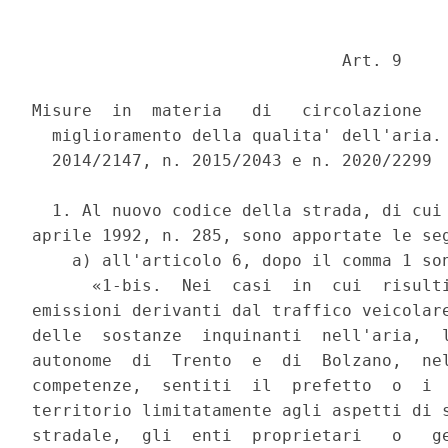
                               Art. 9 

Misure  in  materia   di   circolazione   
  miglioramento della qualita' dell'aria. 
  2014/2147, n. 2015/2043 e n. 2020/2299 

  1. Al nuovo codice della strada, di cui 
aprile 1992, n. 285, sono apportate le seg
    a) all'articolo 6, dopo il comma 1 son
      «1-bis.  Nei  casi  in  cui  risulti
emissioni derivanti dal traffico veicolare
delle  sostanze  inquinanti  nell'aria,  l
autonome  di  Trento  e  di  Bolzano,  nel
competenze,  sentiti  il  prefetto  o  i  
territorio limitatamente agli aspetti di s
stradale,  gli  enti  proprietari   o   ge