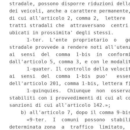
stradale, possono disporre riduzioni della
dei veicoli, anche a carattere permanente,
di cui all'articolo 2, comma 2,  lettere  
tratti stradali che  attraversano  centri 
ubicati in prossimita' degli stessi. 

      1-ter.  L'ente  proprietario  o   ge
stradale provvede a rendere noti all'utenz
ai  sensi  del  comma  1-bis  in  conformi
dall'articolo 5, comma 3, e con le modalit
      1-quater. Il controllo della velocit
ai  sensi  del  comma  1-bis  puo'   esser
dell'articolo 201, comma 1-bis, lettera f)
      1-quinquies.  Chiunque  non  osserva
stabiliti con i provvedimenti di cui al co
sanzioni di cui all'articolo 142.»; 

    b) all'articolo 7, dopo il comma 9-bis
      «9-ter.  I  comuni  possono  stabili
determinata zona  a  traffico  limitato,  