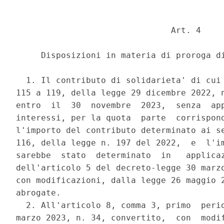
                               Art. 4 

     Disposizioni in materia di proroga di
  1. Il contributo di solidarieta' di cui 
115 a 119, della legge 29 dicembre 2022, n
entro  il  30  novembre  2023,  senza  app
interessi, per la quota  parte  corrispond
l'importo del contributo determinato ai se
116, della legge n. 197 del 2022,  e  l'im
sarebbe  stato  determinato  in   applicaz
dell'articolo 5 del decreto-legge 30 marzo
con modificazioni, dalla legge 26 maggio 2
abrogate. 

  2. All'articolo 8, comma 3, primo  perio
marzo 2023, n. 34, convertito,  con  modif