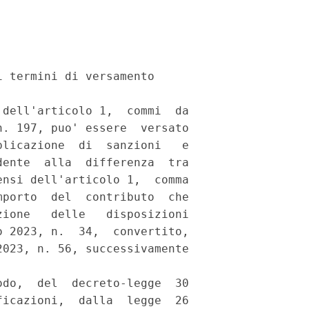
 termini di versamento 

dell'articolo 1,  commi  da

. 197, puo' essere  versato

licazione  di  sanzioni   e

ente  alla  differenza  tra

nsi dell'articolo 1,  comma

porto  del  contributo  che

ione   delle   disposizioni

 2023, n.  34,  convertito,

023, n. 56, successivamente

do,  del  decreto-legge  30

icazioni,  dalla  legge  26
