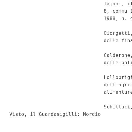
                                Tajani, il
                                8, comma 1
                                1988, n. 4
                                Giorgetti,
                                delle fina
                                Calderone,
                                delle poli
                                Lollobrigi
                                dell'agric
                                alimentare
                                Schillaci,