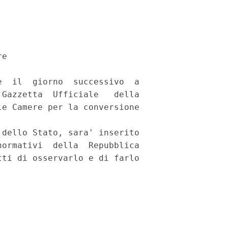
e 

  il  giorno  successivo  a

Gazzetta  Ufficiale   della

e Camere per la conversione

dello Stato, sara' inserito

ormativi  della  Repubblica

ti di osservarlo e di farlo
