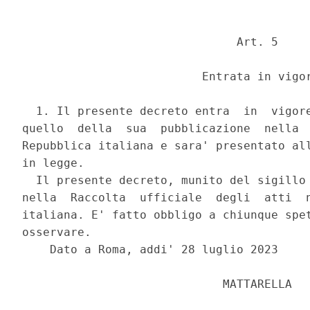
                               Art. 5 

                          Entrata in vigor
  1. Il presente decreto entra  in  vigore
quello  della  sua  pubblicazione  nella  
Repubblica italiana e sara' presentato all
in legge. 

  Il presente decreto, munito del sigillo 
nella  Raccolta  ufficiale  degli  atti  n
italiana. E' fatto obbligo a chiunque spet
osservare. 

    Dato a Roma, addi' 28 luglio 2023 

                             MATTARELLA 
