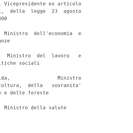
 Vicepresidente ex articolo

,  della  legge  23  agosto

00 

 Ministro  dell'economia  e

nze 

  Ministro  del  lavoro   e

tiche sociali 

da,                Ministro

oltura,  della   sovranita'

 e delle foreste 

 Ministro della salute 
