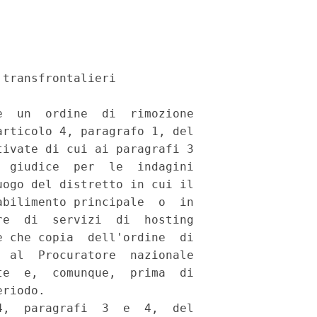
transfrontalieri 

  un  ordine  di  rimozione

rticolo 4, paragrafo 1, del

ivate di cui ai paragrafi 3

 giudice  per  le  indagini

ogo del distretto in cui il

bilimento principale  o  in

e  di  servizi  di  hosting

 che copia  dell'ordine  di

 al  Procuratore  nazionale

e  e,  comunque,  prima  di

riodo. 

,  paragrafi  3  e  4,  del
