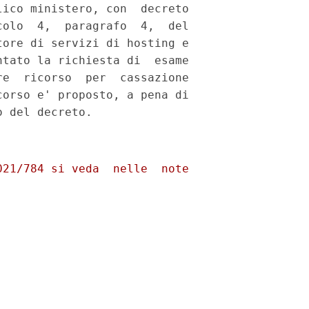
ico ministero, con  decreto

olo  4,  paragrafo  4,  del

ore di servizi di hosting e

tato la richiesta di  esame

e  ricorso  per  cassazione

orso e' proposto, a pena di

21/784 si veda  nelle  note
