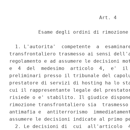
                               Art. 4 

          Esame degli ordini di rimozione 
  1. L'autorita'  competente  a  esaminare
transfrontaliero trasmesso ai sensi dell'a
regolamento e ad assumere le decisioni mot
e  4  del  medesimo  articolo  4,  e'  il 
preliminari presso il tribunale del capolu
prestatore di servizi di hosting ha lo sta
cui il rappresentante legale del prestator
risiede o e' stabilito. Il giudice dispone
rimozione transfrontaliero sia  trasmesso 
antimafia e  antiterrorismo  immediatament
assumere le decisioni indicate al primo pe
  2. Le decisioni di  cui  all'articolo  4