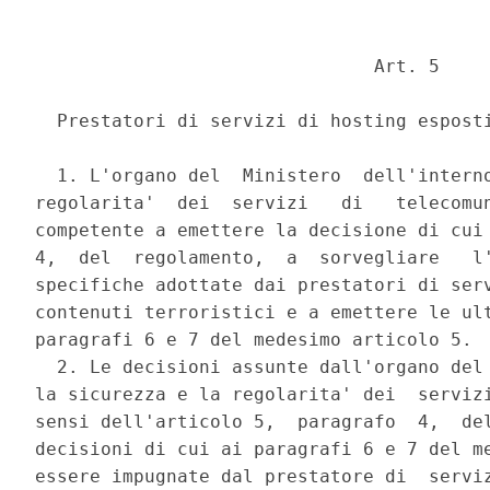
                               Art. 5 

  Prestatori di servizi di hosting esposti
  1. L'organo del  Ministero  dell'interno
regolarita'  dei  servizi   di   telecomun
competente a emettere la decisione di cui 
4,  del  regolamento,  a  sorvegliare   l'
specifiche adottate dai prestatori di serv
contenuti terroristici e a emettere le ult
paragrafi 6 e 7 del medesimo articolo 5. 

  2. Le decisioni assunte dall'organo del 
la sicurezza e la regolarita' dei  servizi
sensi dell'articolo 5,  paragrafo  4,  del
decisioni di cui ai paragrafi 6 e 7 del me
essere impugnate dal prestatore di  serviz