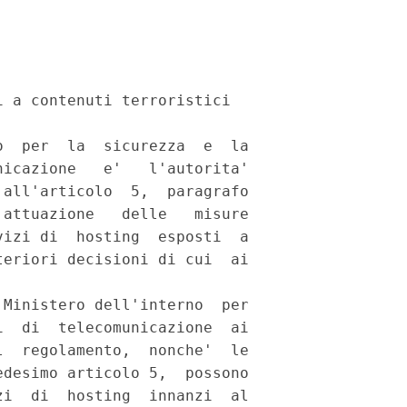
 a contenuti terroristici 

  per  la  sicurezza  e  la

icazione   e'   l'autorita'

all'articolo  5,  paragrafo

attuazione   delle   misure

izi di  hosting  esposti  a

eriori decisioni di cui  ai

Ministero dell'interno  per

  di  telecomunicazione  ai

  regolamento,  nonche'  le

desimo articolo 5,  possono

i  di  hosting  innanzi  al
