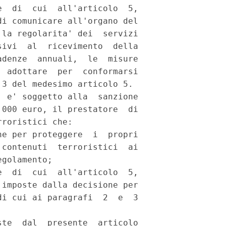
  di  cui  all'articolo  5,

i comunicare all'organo del

la regolarita' dei  servizi

ivi  al  ricevimento  della

denze  annuali,  le  misure

 adottare  per  conformarsi

3 del medesimo articolo 5. 

 e' soggetto alla  sanzione

000 euro, il prestatore  di

roristici che: 

e per proteggere  i  propri

contenuti  terroristici  ai

golamento; 

  di  cui  all'articolo  5,

imposte dalla decisione per

i cui ai paragrafi  2  e  3

te  dal  presente  articolo
