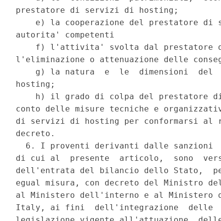
prestatore di servizi di hosting; 

    e) la cooperazione del prestatore di s
autorita' competenti 

    f) l'attivita' svolta dal prestatore d
l'eliminazione o attenuazione delle conseg
    g) la natura  e  le  dimensioni  del  
hosting; 

    h) il grado di colpa del prestatore di
conto delle misure tecniche e organizzativ
di servizi di hosting per conformarsi al r
decreto. 

  6. I proventi derivanti dalle sanzioni  
di cui al  presente  articolo,  sono  vers
dell'entrata del bilancio dello Stato,  pe
egual misura, con decreto del Ministro del
al Ministero dell'interno e al Ministero d
Italy, ai fini  dell'integrazione  delle  
legislazione vigente all'attuazione  delle