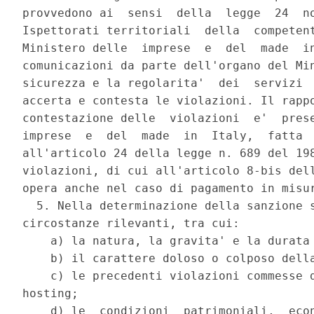
provvedono ai  sensi  della  legge  24  no
Ispettorati territoriali  della  competent
Ministero delle  imprese  e  del  made  in
comunicazioni da parte dell'organo del Min
sicurezza e la regolarita'  dei  servizi  
accerta e contesta le violazioni. Il rappo
contestazione delle  violazioni  e'  prese
imprese  e  del  made  in  Italy,  fatta  
all'articolo 24 della legge n. 689 del 198
violazioni, di cui all'articolo 8-bis dell
opera anche nel caso di pagamento in misur
  5. Nella determinazione della sanzione s
circostanze rilevanti, tra cui: 

    a) la natura, la gravita' e la durata 
    b) il carattere doloso o colposo della
    c) le precedenti violazioni commesse d
hosting; 

    d) le  condizioni  patrimoniali,  econ