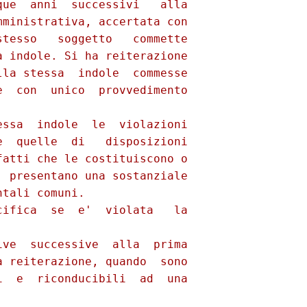
ue  anni  successivi   alla

ministrativa, accertata con

tesso   soggetto   commette

 indole. Si ha reiterazione

la stessa  indole  commesse

  con  unico  provvedimento

ssa  indole  le  violazioni

  quelle  di   disposizioni

atti che le costituiscono o

 presentano una sostanziale

tali comuni. 

ifica  se  e'  violata   la

ve  successive  alla  prima

 reiterazione, quando  sono

  e  riconducibili  ad  una
