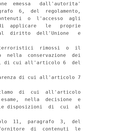
ne  emessa   dall'autorita'

rafo  6,  del  regolamento,

ntenuti  o  l'accesso  agli

i  applicare   le   proprie

l  diritto  dell'Unione   e

erroristici  rimossi  o  il

  nella  conservazione  dei

 di cui all'articolo 6  del

renza di cui all'articolo 7

lamo  di  cui  all'articolo

esame,  nella  decisione  e

e disposizioni  di  cui  al

lo  11,  paragrafo  3,  del

ornitore  di  contenuti  le
