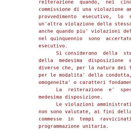
          reiterazione  quando,  nei  cinq
          commissione di una violazione am
          provvedimento  esecutivo,  lo  s
          un'altra violazione della stessa
          anche quando piu' violazioni del
          nel quinquennio  sono  accertate
          esecutivo. 

                Si considerano  della  ste
          della  medesima  disposizione  e
          diverse che, per la natura dei f
          per le modalita' della condotta,
          omogeneita' o caratteri fondamen
                La  reiterazione  e'  spec
          medesima disposizione. 

                Le violazioni amministrati
          non sono valutate, ai fini della
          commesse  in  tempi  ravvicinati
          programmazione unitaria. 
