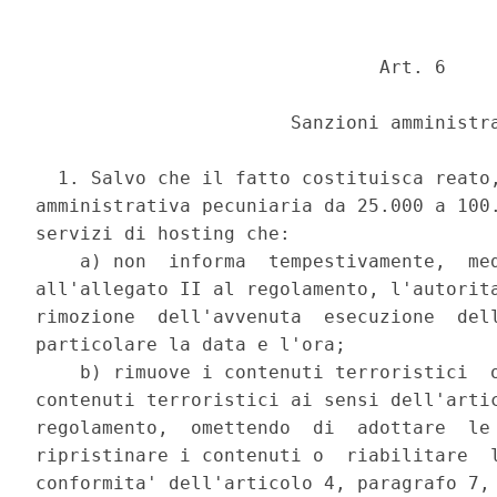
                               Art. 6 

                       Sanzioni amministra
  1. Salvo che il fatto costituisca reato,
amministrativa pecuniaria da 25.000 a 100.
servizi di hosting che: 

    a) non  informa  tempestivamente,  med
all'allegato II al regolamento, l'autorita
rimozione  dell'avvenuta  esecuzione  dell
particolare la data e l'ora; 

    b) rimuove i contenuti terroristici  o
contenuti terroristici ai sensi dell'artic
regolamento,  omettendo  di  adottare  le 
ripristinare i contenuti o  riabilitare  l
conformita' dell'articolo 4, paragrafo 7, 