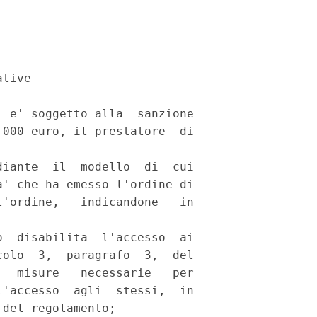
tive 

 e' soggetto alla  sanzione

000 euro, il prestatore  di

iante  il  modello  di  cui

' che ha emesso l'ordine di

'ordine,   indicandone   in

  disabilita  l'accesso  ai

olo  3,  paragrafo  3,  del

  misure   necessarie   per

'accesso  agli  stessi,  in

del regolamento; 
