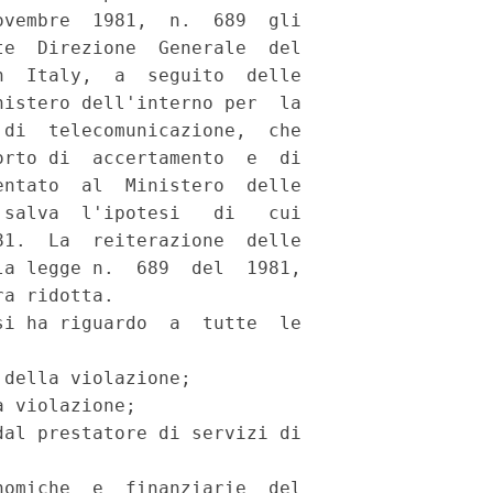
vembre  1981,  n.  689  gli

e  Direzione  Generale  del

  Italy,  a  seguito  delle

istero dell'interno per  la

di  telecomunicazione,  che

rto di  accertamento  e  di

ntato  al  Ministero  delle

salva  l'ipotesi   di   cui

1.  La  reiterazione  delle

a legge n.  689  del  1981,

a ridotta. 

i ha riguardo  a  tutte  le

della violazione; 

 violazione; 

al prestatore di servizi di

omiche  e  finanziarie  del
