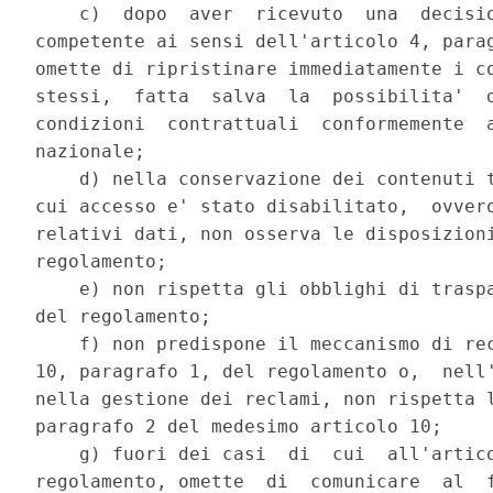
    c)  dopo  aver  ricevuto  una  decisio
competente ai sensi dell'articolo 4, parag
omette di ripristinare immediatamente i co
stessi,  fatta  salva  la  possibilita'  d
condizioni  contrattuali  conformemente  a
nazionale; 

    d) nella conservazione dei contenuti t
cui accesso e' stato disabilitato,  ovvero
relativi dati, non osserva le disposizioni
regolamento; 

    e) non rispetta gli obblighi di traspa
del regolamento; 

    f) non predispone il meccanismo di rec
10, paragrafo 1, del regolamento o,  nell'
nella gestione dei reclami, non rispetta l
paragrafo 2 del medesimo articolo 10; 

    g) fuori dei casi  di  cui  all'artico
regolamento, omette  di  comunicare  al  f