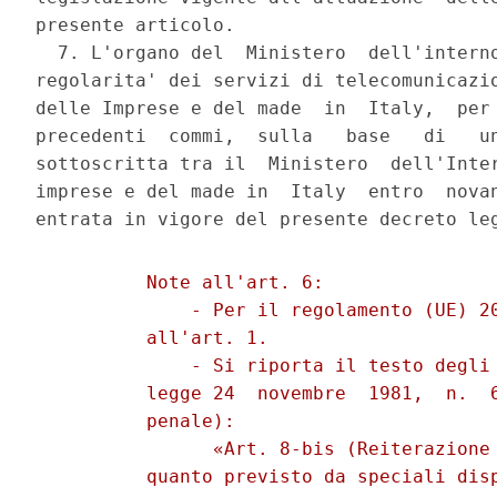
presente articolo. 

  7. L'organo del  Ministero  dell'interno
regolarita' dei servizi di telecomunicazio
delle Imprese e del made  in  Italy,  per 
precedenti  commi,  sulla   base   di   un
sottoscritta tra il  Ministero  dell'Inter
imprese e del made in  Italy  entro  novan
          Note all'art. 6: 

              - Per il regolamento (UE) 20
          all'art. 1. 

              - Si riporta il testo degli 
          legge 24  novembre  1981,  n.  6
          penale): 

                «Art. 8-bis (Reiterazione 
          quanto previsto da speciali disp