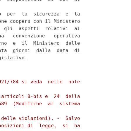
  per  la  sicurezza  e  la

ne coopera con il Ministero

 gli  aspetti  relativi  ai

a   convenzione   operativa

no  e  il  Ministero  delle

ta  giorni  dalla  data  di

21/784 si veda  nelle  note

articoli 8-bis e  24  della

89  (Modifiche  al  sistema

delle violazioni). -  Salvo

osizioni di  legge,  si  ha
