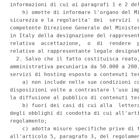
informazioni di cui ai paragrafi 1 e 2 del
    h) omette di informare l'organo del Mi
sicurezza e la regolarita' dei  servizi  d
competente Direzione Generale del Minister
in Italy della designazione del rappresent
relativa  accettazione,  o  di  rendere  p
relative al rappresentante legale designat
  2. Salvo che il fatto costituisca reato,
amministrativa pecuniaria da 50.000 a 200.
servizi di hosting esposto a contenuti ter
    a) non include nelle sue condizioni co
disposizioni volte a contrastare l'uso imp
la diffusione al pubblico di contenuti ter
    b) fuori dei casi di cui alla  lettera
degli obblighi di condotta di cui all'arti
regolamento; 

    c) adotta misure specifiche prive di t
all'articolo 5, paragrafo 3, del regolamen