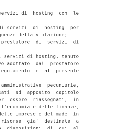
ervizi di  hosting  con  le

i servizi  di  hosting  per

uenze della violazione; 

prestatore  di  servizi  di

 servizi di hosting, tenuto

e adottate  dal  prestatore

egolamento  e  al  presente

amministrative  pecuniarie,

ati  ad  apposito  capitolo

r  essere  riassegnati,  in

l'economia e delle finanze,

elle imprese e del made  in

risorse  gia'  destinate  a

  disposizioni  di  cui  al
