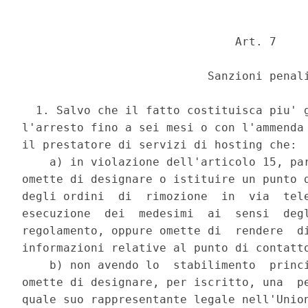
                               Art. 7 

                           Sanzioni penali
  1. Salvo che il fatto costituisca piu' g
l'arresto fino a sei mesi o con l'ammenda 
il prestatore di servizi di hosting che: 

    a) in violazione dell'articolo 15, par
omette di designare o istituire un punto d
degli ordini  di  rimozione  in  via  tele
esecuzione  dei  medesimi  ai  sensi  degl
regolamento, oppure omette di  rendere  di
informazioni relative al punto di contatto
    b) non avendo lo  stabilimento  princi
omette di designare, per iscritto, una  pe
quale suo rappresentante legale nell'Union