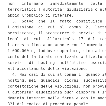
non   informano   immediatamente   della  
terroristici l'autorita' giudiziaria o alt
abbia l'obbligo di riferire. 

  3.  Salvo  che  il  fatto  costituisca  
l'omissione  di  cui  al  comma  2,  lette
persistente, il prestatore di servizi di h
legale di  cui  all'articolo  17  del  reg
l'arresto fino a un anno e con l'ammenda d
1.000.000 o, laddove superiore, sino ad un
cento del fatturato realizzato a livello m
servizi  di  hosting  nell'ultimo  eserciz
all'accertamento della violazione. 

  4. Nei casi di cui al comma 1, quando il
hosting, nei  quindici  giorni  successivi
contestazione delle violazioni, non provve
l'autorita' giudiziaria puo' disporre l'in
dominio internet nelle forme e con le moda
321 del codice di procedura penale. 
