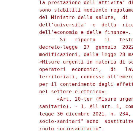
          la prestazione dell'attivita' di
          sono stabiliti mediante regolame
          del Ministro della salute,  di  
          dell'universita'  e  della  rice
          dell'economia e delle finanze». 
              -  Si   riporta   il   testo
          decreto-legge  27  gennaio  2022
          modificazioni, dalla legge 28 ma
          «Misure urgenti in materia di so
          operatori  economici,   di   lav
          territoriali, connesse all'emerg
          per il contenimento degli effett
          nel settore elettrico»: 

                «Art. 20-ter (Misure urgen
          sanitario). - 1. All'art. 1, com
          legge 30 dicembre 2021, n. 234, 
          socio-sanitari" sono  sostituite
          ruolo sociosanitario". 
