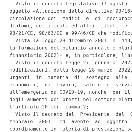
  Visto il decreto legislativo 17 agosto  
oggetto «Attuazione della direttiva 93/16/
circolazione dei  medici  e  di  reciproco
diplomi, certificati ed altri  titoli  e  
98/21/CE, 98/63/CE e 99/46/CE che modifica
  Vista la legge 28 dicembre 2001, n. 448,
la formazione del bilancio annuale e pluri
finanziaria 2002)» e, in particolare, l'ar
  Visto il decreto legge 27  gennaio  2022
modificazioni, dalla legge 28 marzo  2022,
urgenti  in  materia  di  sostegno  alle  
economici,  di  lavoro,  salute  e  serviz
all'emergenza da COVID-19, nonche' per il 
degli aumenti dei prezzi nel settore elett
l'articolo 20-ter, comma 2; 

  Visto il decreto del  Presidente  del  C
febbraio  2001,  ed  avente  ad  oggetto  
coordinamento in materia di prestazioni so