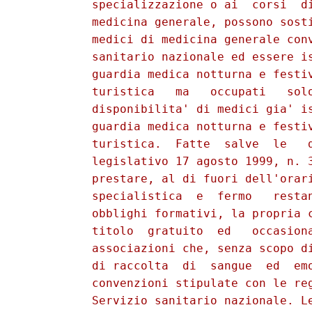
          specializzazione o ai  corsi  di
          medicina generale, possono sosti
          medici di medicina generale conv
          sanitario nazionale ed essere is
          guardia medica notturna e festiv
          turistica   ma   occupati   solo
          disponibilita' di medici gia' is
          guardia medica notturna e festiv
          turistica.  Fatte  salve  le   d
          legislativo 17 agosto 1999, n. 3
          prestare, al di fuori dell'orari
          specialistica  e  fermo   restan
          obblighi formativi, la propria c
          titolo  gratuito  ed   occasiona
          associazioni che, senza scopo di
          di raccolta  di  sangue  ed  emo
          convenzioni stipulate con le reg
          Servizio sanitario nazionale. Le