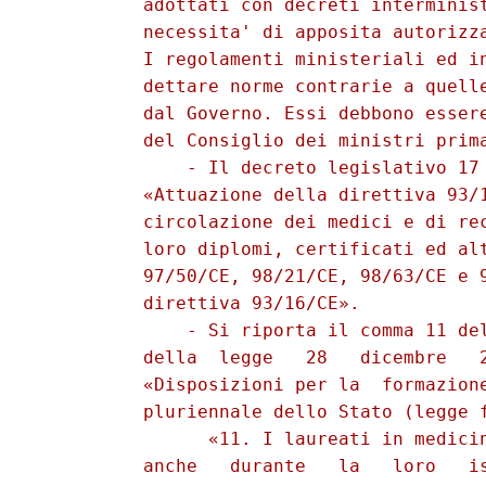
          adottati con decreti interminist
          necessita' di apposita autorizza
          I regolamenti ministeriali ed in
          dettare norme contrarie a quelle
          dal Governo. Essi debbono essere
          del Consiglio dei ministri prima
              - Il decreto legislativo 17 
          «Attuazione della direttiva 93/1
          circolazione dei medici e di rec
          loro diplomi, certificati ed alt
          97/50/CE, 98/21/CE, 98/63/CE e 9
          direttiva 93/16/CE». 

              - Si riporta il comma 11 del
          della  legge   28   dicembre   2
          «Disposizioni per la  formazione
          pluriennale dello Stato (legge f
                «11. I laureati in medicin
          anche   durante   la   loro   is