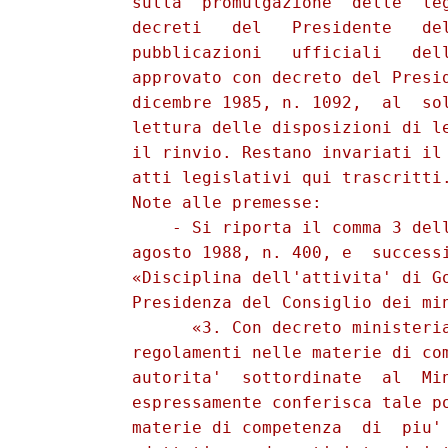
          sulla  promulgazione  delle  leg
          decreti   del   Presidente   del
          pubblicazioni   ufficiali   dell
          approvato con decreto del Presid
          dicembre 1985, n. 1092,  al  sol
          lettura delle disposizioni di le
          il rinvio. Restano invariati il 
          atti legislativi qui trascritti.
          Note alle premesse: 

              - Si riporta il comma 3 dell
          agosto 1988, n. 400, e  successi
          «Disciplina dell'attivita' di Go
          Presidenza del Consiglio dei min
                «3. Con decreto ministeria
          regolamenti nelle materie di com
          autorita'  sottordinate  al  Min
          espressamente conferisca tale po
          materie di competenza  di  piu' 