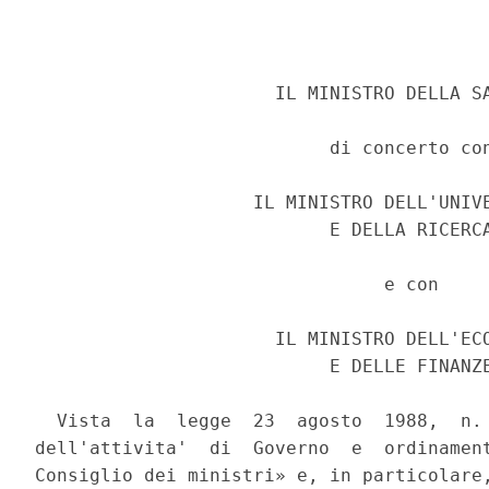
                      IL MINISTRO DELLA SA
                           di concerto con
                    IL MINISTRO DELL'UNIVE
                           E DELLA RICERCA
                                e con 

                      IL MINISTRO DELL'ECO
                           E DELLE FINANZE
  Vista  la  legge  23  agosto  1988,  n. 
dell'attivita'  di  Governo  e  ordinament
Consiglio dei ministri» e, in particolare,