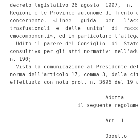
decreto legislativo 26 agosto  1997,  n.  
Regioni e le Province autonome di Trento e
concernente:  «Linee   guida   per   l'acc
trasfusionali  e  delle  unita'  di  racco
emocomponenti», ed in particolare l'allega
  Udito il parere del Consiglio  di  Stato
consultiva per gli atti normativi nell'adu
n. 190; 

  Vista la comunicazione al Presidente del
norma dell'articolo 17, comma 3, della cit
effettuata con nota prot. n. 3696 del 19 a
                               Adotta 

                      il seguente regolame
                               Art. 1 

                               Oggetto 
