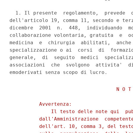
  1. Il presente  regolamento,  prevede  d
dell'articolo 19, comma 11, secondo e terz
dicembre  2001  n.  448,  individuando  mo
collaborazione volontaria, gratuita  e  oc
medicina  e  chirurgia  abilitati,  anche 
specializzazione o ai  corsi  di  formazio
generale,  di  seguito  medici  specializz
associazioni  che  svolgono  attivita'  di
                                    N O T 
          Avvertenza: 

              Il testo delle note qui  pub
          dall'Amministrazione  competente
          dell'art. 10, comma 3, del testo