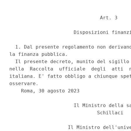
                               Art. 3 

                      Disposizioni finanzi
  1. Dal presente regolamento non derivano
la finanza pubblica. 

  Il presente decreto, munito del sigillo 
nella  Raccolta  ufficiale  degli  atti  n
italiana. E' fatto obbligo a chiunque spet
osservare. 

    Roma, 30 agosto 2023 

                      Il Ministro della sa
                              Schillaci 

                    Il Ministro dell'unive