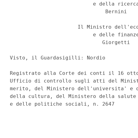
                           e della ricerca
                               Bernini 

                      Il Ministro dell'eco
                           e delle finanze
                              Giorgetti 

Visto, il Guardasigilli: Nordio 

Registrato alla Corte dei conti il 16 otto
Ufficio di controllo sugli atti del Minist
merito, del Ministero dell'universita' e d
della cultura, del Ministero della salute 