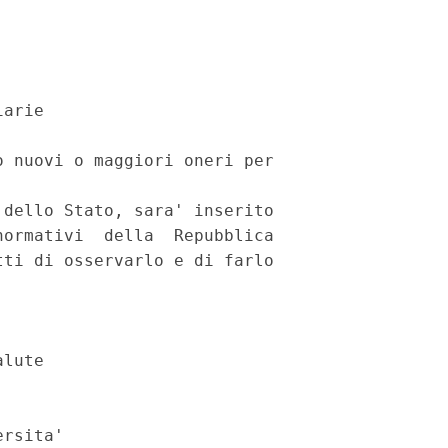
arie 

 nuovi o maggiori oneri per

dello Stato, sara' inserito

ormativi  della  Repubblica

ti di osservarlo e di farlo

lute 

rsita' 
