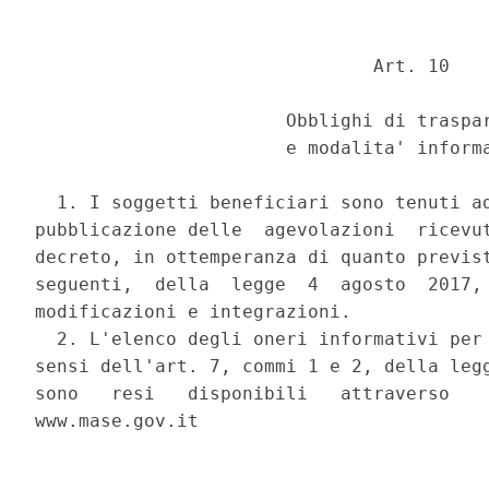
                               Art. 10 

                       Obblighi di traspar
                       e modalita' informa
  1. I soggetti beneficiari sono tenuti ad
pubblicazione delle  agevolazioni  ricevut
decreto, in ottemperanza di quanto previst
seguenti,  della  legge  4  agosto  2017, 
modificazioni e integrazioni. 

  2. L'elenco degli oneri informativi per 
sensi dell'art. 7, commi 1 e 2, della legg
sono   resi   disponibili   attraverso    