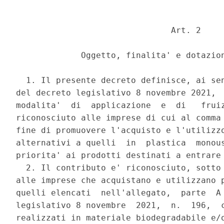
                               Art. 2 

             Oggetto, finalita' e dotazion
  1. Il presente decreto definisce, ai sen
del decreto legislativo 8 novembre 2021,  
modalita'  di  applicazione  e  di   fruiz
riconosciuto alle imprese di cui al comma 
fine di promuovere l'acquisto e l'utilizzo
alternativi a quelli  in  plastica  monous
priorita' ai prodotti destinati a entrare 
  2. Il contributo e' riconosciuto, sotto 
alle imprese che acquistano e utilizzano p
quelli elencati  nell'allegato,  parte  A 
legislativo 8 novembre  2021,  n.  196,  c
realizzati in materiale biodegradabile e/o