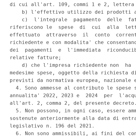
di cui all'art. 109, commi 1 e 2, lettera 
    b) l'effettivo utilizzo dei prodotti a
    c)  l'integrale  pagamento  delle  fat
riferiscono le  spese  di  cui  alla  lett
effettuato  attraverso  il  conto  corrent
richiedente e con modalita' che consentano
dei  pagamenti  e  l'immediata  riconducib
relative fatture; 

    d) che l'impresa richiedente non  ha  
medesime spese, oggetto della richiesta di
previsti da normativa europea, nazionale e
  4. Sono ammesse al contributo le spese s
annualita' 2022, 2023 e  2024  per  l'acqu
all'art. 2, comma 2, del presente decreto.
  5. Non possono, in ogni caso, essere amm
sostenute anteriormente alla data di entra
legislativo n. 196 del 2021. 

  6. Non sono ammissibili, ai fini del con