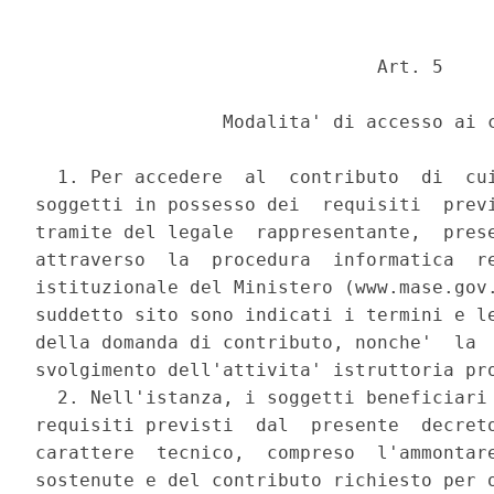
                               Art. 5 

                 Modalita' di accesso ai c
  1. Per accedere  al  contributo  di  cui
soggetti in possesso dei  requisiti  previ
tramite del legale  rappresentante,  prese
attraverso  la  procedura  informatica  re
istituzionale del Ministero (www.mase.gov.
suddetto sito sono indicati i termini e le
della domanda di contributo, nonche'  la  
svolgimento dell'attivita' istruttoria pro
  2. Nell'istanza, i soggetti beneficiari 
requisiti previsti  dal  presente  decreto
carattere  tecnico,  compreso  l'ammontare
sostenute e del contributo richiesto per o