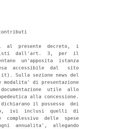
ontributi 

  al  presente  decreto,  i

sti  dall'art.  3,  per  il

ntano  un'apposita  istanza

sa  accessibile  dal   sito

it). Sulla sezione news del

 modalita' di presentazione

documentazione  utile  allo

pedeutica alla concessione. 

dichiarano il possesso  dei

,  ivi  inclusi  quelli  di

  complessivo  delle  spese

gni  annualita',  allegando
