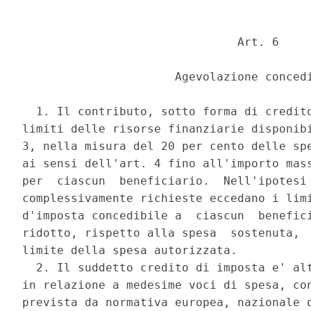
                               Art. 6 

                      Agevolazione concedi
  1. Il contributo, sotto forma di credito
limiti delle risorse finanziarie disponibi
3, nella misura del 20 per cento delle spe
ai sensi dell'art. 4 fino all'importo mass
per  ciascun  beneficiario.  Nell'ipotesi 
complessivamente richieste eccedano i limi
d'imposta concedibile a  ciascun  benefici
ridotto, rispetto alla spesa  sostenuta,  
limite della spesa autorizzata. 

  2. Il suddetto credito di imposta e' alt
in relazione a medesime voci di spesa, con
prevista da normativa europea, nazionale o