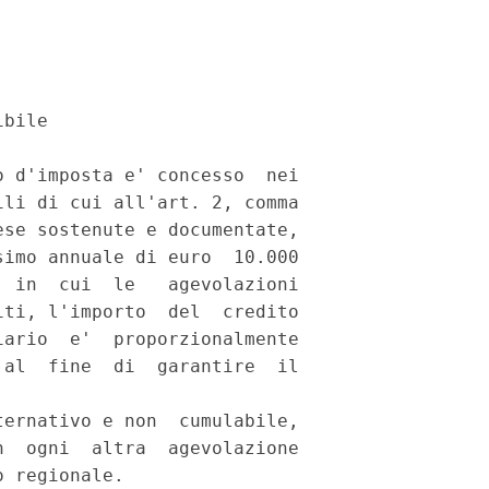
bile 

 d'imposta e' concesso  nei

li di cui all'art. 2, comma

se sostenute e documentate,

imo annuale di euro  10.000

 in  cui  le   agevolazioni

ti, l'importo  del  credito

ario  e'  proporzionalmente

al  fine  di  garantire  il

ernativo e non  cumulabile,

  ogni  altra  agevolazione

 regionale. 
