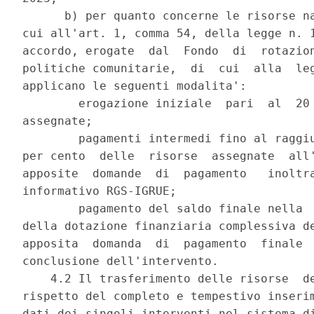
      b) per quanto concerne le risorse na
cui all'art. 1, comma 54, della legge n. 1
accordo, erogate  dal  Fondo  di  rotazion
politiche comunitarie,  di  cui  alla  leg
applicano le seguenti modalita': 

        erogazione iniziale  pari  al  20 
assegnate; 

        pagamenti intermedi fino al raggiu
per cento  delle  risorse  assegnate  all'
apposite  domande  di  pagamento   inoltra
informativo RGS-IGRUE; 

        pagamento del saldo finale nella  
della dotazione finanziaria complessiva de
apposita  domanda  di  pagamento  finale  
conclusione dell'intervento. 

    4.2 Il trasferimento delle risorse  de
rispetto del completo e tempestivo inserim
dati dei singoli interventi nel sistema di