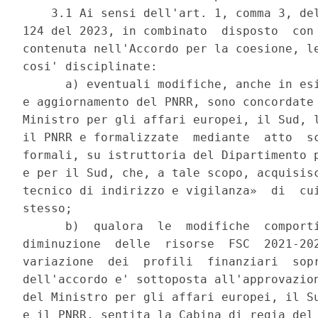
    3.1 Ai sensi dell'art. 1, comma 3, del
124 del 2023, in combinato  disposto  con 
contenuta nell'Accordo per la coesione, le
cosi' disciplinate: 

      a) eventuali modifiche, anche in esi
e aggiornamento del PNRR, sono concordate 
Ministro per gli affari europei, il Sud, l
il PNRR e formalizzate  mediante  atto  sc
formali, su istruttoria del Dipartimento p
e per il Sud, che, a tale scopo, acquisisc
tecnico di indirizzo e vigilanza»  di  cui
stesso; 

      b)  qualora  le  modifiche  comporti
diminuzione  delle  risorse  FSC  2021-202
variazione  dei  profili  finanziari  sopr
dell'accordo e' sottoposta all'approvazion
del Ministro per gli affari europei, il Su
e il PNRR, sentita la Cabina di regia del 