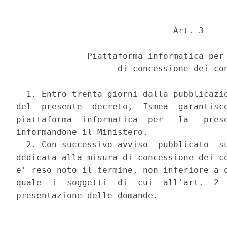
                               Art. 3 

              Piattaforma informatica per 
                    di concessione dei con
  1. Entro trenta giorni dalla pubblicazio
del  presente  decreto,  Ismea  garantisce
piattaforma  informatica  per   la   prese
informandone il Ministero. 

  2. Con successivo avviso  pubblicato  su
dedicata alla misura di concessione dei co
e' reso noto il termine, non inferiore a q
quale  i  soggetti  di  cui  all'art.  2  